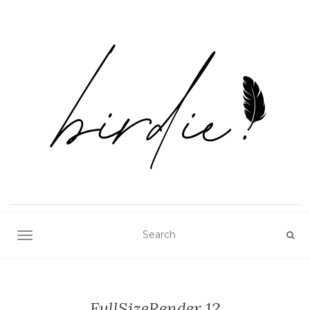
TOGGLE NAVIGATION
FullSizeRender 12