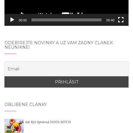
00:00
00:40
ODEBÍREJTE NOVINKY A UŽ VÁM ŽÁDNÝ ČLÁNEK
NEUNIKNE!
OBLÍBENÉ ČLÁNKY
Jak Být Správná INSTA BITCH