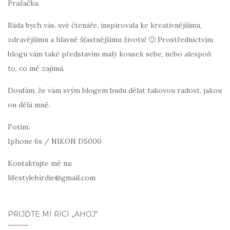
Pražačka.
Ráda bych vás, své čtenáře, inspirovala ke kreativnějšímu,
zdravějšímu a hlavně šťastnějšímu životu! 🙂 Prostřednictvím
blogu vám také představím malý kousek sebe, nebo alespoň
to, co mě zajímá.
Doufám, že vám svým blogem budu dělat takovou radost, jakou
on dělá mně.
Fotím:
Iphone 6s / NIKON D5000
Kontaktujte mě na:
lifestylebirdie@gmail.com
PŘIJĎTE MI ŘÍCI „AHOJ“