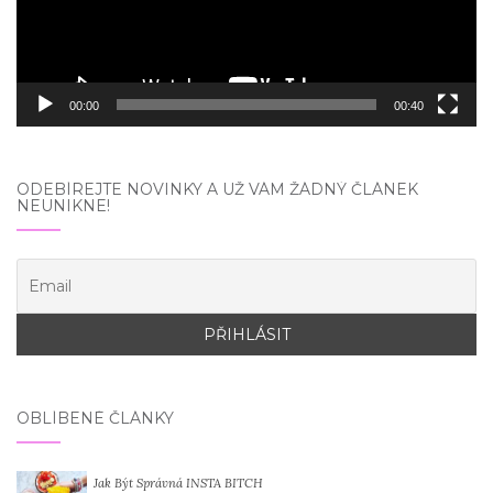
00:00
00:40
ODEBÍREJTE NOVINKY A UŽ VÁM ŽÁDNÝ ČLÁNEK
NEUNIKNE!
OBLÍBENÉ ČLÁNKY
Jak Být Správná INSTA BITCH