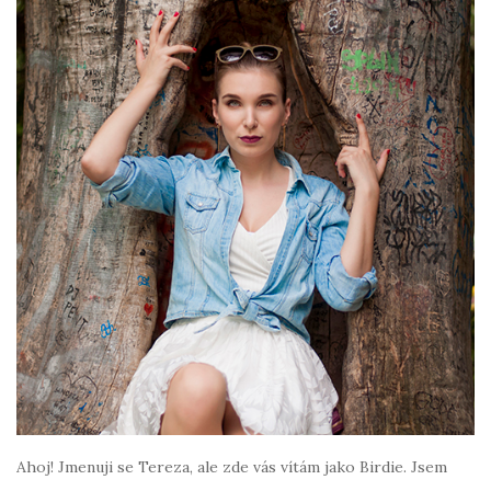
Ahoj! Jmenuji se Tereza, ale zde vás vítám jako Birdie. Jsem