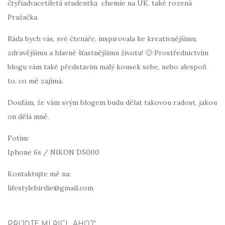
čtyřiadvacetiletá studentka chemie na UK, také rozená
Pražačka.
Ráda bych vás, své čtenáře, inspirovala ke kreativnějšímu,
zdravějšímu a hlavně šťastnějšímu životu! 🙂 Prostřednictvím
blogu vám také představím malý kousek sebe, nebo alespoň
to, co mě zajímá.
Doufám, že vám svým blogem budu dělat takovou radost, jakou
on dělá mně.
Fotím:
Iphone 6s / NIKON D5000
Kontaktujte mě na:
lifestylebirdie@gmail.com
PŘIJĎTE MI ŘÍCI „AHOJ“