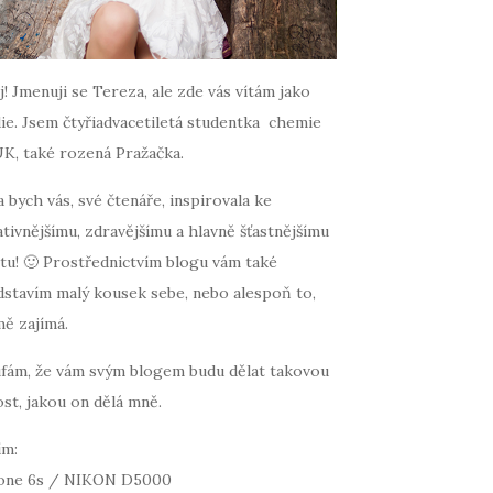
! Jmenuji se Tereza, ale zde vás vítám jako
ie. Jsem čtyřiadvacetiletá studentka chemie
UK, také rozená Pražačka.
 bych vás, své čtenáře, inspirovala ke
tivnějšímu, zdravějšímu a hlavně šťastnějšímu
tu! 🙂 Prostřednictvím blogu vám také
dstavím malý kousek sebe, nebo alespoň to,
mě zajímá.
fám, že vám svým blogem budu dělat takovou
st, jakou on dělá mně.
ím:
one 6s / NIKON D5000