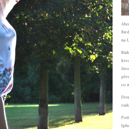
Ahoj
Bird
na 
Ráda
krea
živo
pře
co 
Dou
rado
Fot
Iph