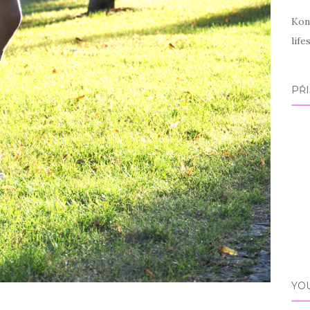
Kon
lif
PŘI
YO