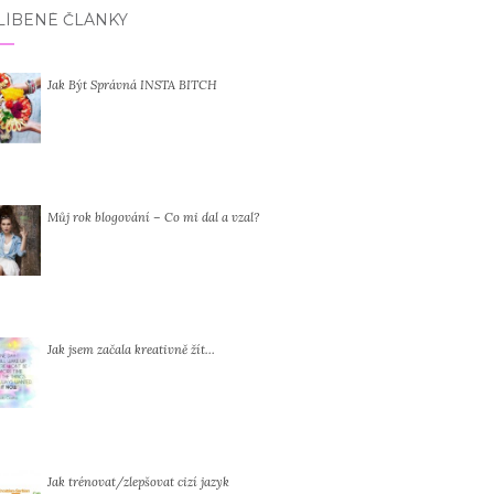
LÍBENÉ ČLÁNKY
Jak Být Správná INSTA BITCH
Můj rok blogování – Co mi dal a vzal?
Jak jsem začala kreativně žít…
Jak trénovat/zlepšovat cizí jazyk