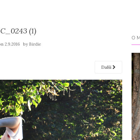
C_0243 (1)
O 
on
by
2.9.2016
Birdie
Další