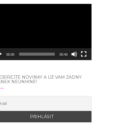
eo
hrávač
00:00
00:40
BÍREJTE NOVINKY A UŽ VÁM ŽÁDNÝ
ÁNEK NEUNIKNE!