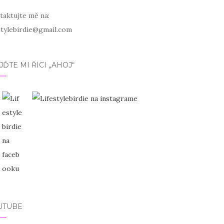
taktujte mě na:
estylebirdie@gmail.com
JĎTE MI ŘÍCI „AHOJ“
UTUBE