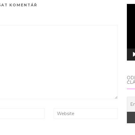
SAT KOMENTÁŘ
Vid
pře
ODE
ČL