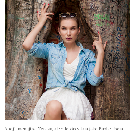
Ahoj! Jmenuji se Tereza, ale zde vás vítám jako Birdie. Jsem