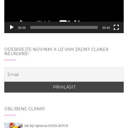
00:00
00:40
ODEBÍREJTE NOVINKY A UŽ VÁM ŽÁDNÝ ČLÁNEK
NEUNIKNE!
OBLÍBENÉ ČLÁNKY
Jak Být Správná INSTA BITCH