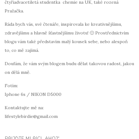
čtyřiadvacetiletá studentka chemie na UK, také rozená
Pražačka.
Ráda bych vás, své čtenáře, inspirovala ke kreativnějšímu,
zdravějšímu a hlavně šťastnějšímu životu! 🙂 Prostřednictvím
blogu vám také představím malý kousek sebe, nebo alespoň
to, co mě zajímá.
Doufám, že vám svým blogem budu dělat takovou radost, jakou
on dělá mně.
Fotím:
Iphone 6s / NIKON D5000
Kontaktujte mě na:
lifestylebirdie@gmail.com
PŘIJĎTE MI ŘÍCI „AHOJ“