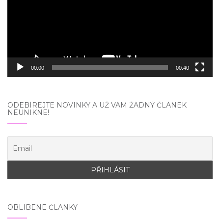
00:00
00:40
ODEBÍREJTE NOVINKY A UŽ VÁM ŽÁDNÝ ČLÁNEK
NEUNIKNE!
OBLÍBENÉ ČLÁNKY