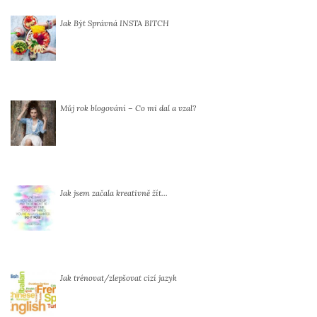
Jak Být Správná INSTA BITCH
Můj rok blogování – Co mi dal a vzal?
Jak jsem začala kreativně žít…
Jak trénovat/zlepšovat cizí jazyk