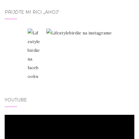
PŘIJĎTE MI ŘÍCI „AHOJ“
YOUTUBE
Video
přehrávač