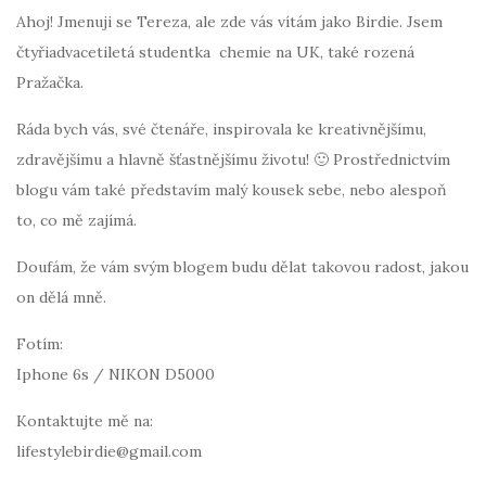
Ahoj! Jmenuji se Tereza, ale zde vás vítám jako Birdie. Jsem
čtyřiadvacetiletá studentka chemie na UK, také rozená
Pražačka.
Ráda bych vás, své čtenáře, inspirovala ke kreativnějšímu,
zdravějšímu a hlavně šťastnějšímu životu! 🙂 Prostřednictvím
blogu vám také představím malý kousek sebe, nebo alespoň
to, co mě zajímá.
Doufám, že vám svým blogem budu dělat takovou radost, jakou
on dělá mně.
Fotím:
Iphone 6s / NIKON D5000
Kontaktujte mě na:
lifestylebirdie@gmail.com