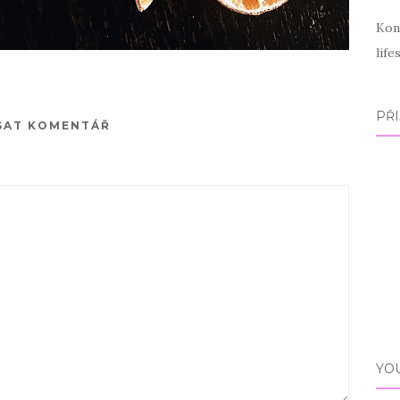
Kon
lif
PŘI
SAT KOMENTÁŘ
YO