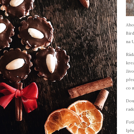
Ahoj
Bird
na 
Ráda
krea
živo
pře
co 
Dou
rado
Fot
Iph