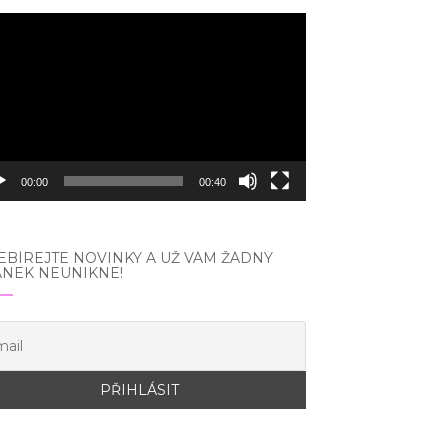
eo
hrávač
00:00
00:40
BÍREJTE NOVINKY A UŽ VÁM ŽÁDNÝ
ÁNEK NEUNIKNE!