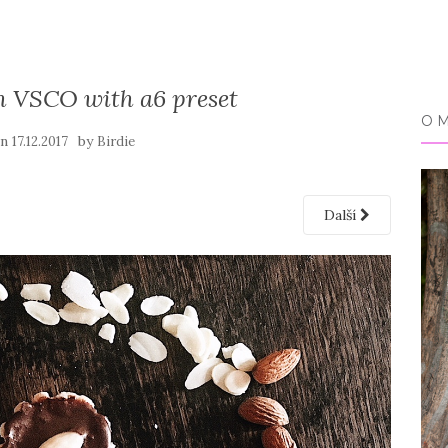
h VSCO with a6 preset
O 
on
by
17.12.2017
Birdie
Další