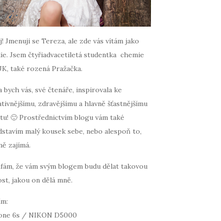
! Jmenuji se Tereza, ale zde vás vítám jako
ie. Jsem čtyřiadvacetiletá studentka chemie
UK, také rozená Pražačka.
 bych vás, své čtenáře, inspirovala ke
tivnějšímu, zdravějšímu a hlavně šťastnějšímu
tu! 🙂 Prostřednictvím blogu vám také
dstavím malý kousek sebe, nebo alespoň to,
mě zajímá.
fám, že vám svým blogem budu dělat takovou
st, jakou on dělá mně.
ím:
one 6s / NIKON D5000