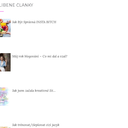
LÍBENÉ ČLÁNKY
Jak Být Správná INSTA BITCH
Můj rok blogování – Co mi dal a vzal?
Jak jsem začala kreativně žít…
Jak trénovat/zlepšovat cizí jazyk