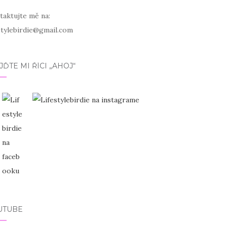
taktujte mě na:
estylebirdie@gmail.com
JĎTE MI ŘÍCI „AHOJ“
UTUBE