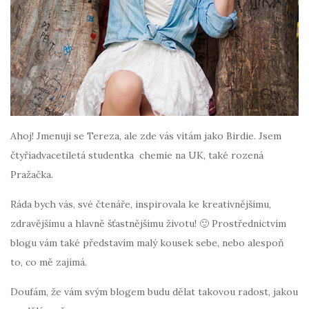
Ahoj! Jmenuji se Tereza, ale zde vás vítám jako Birdie. Jsem
čtyřiadvacetiletá studentka chemie na UK, také rozená
Pražačka.
Ráda bych vás, své čtenáře, inspirovala ke kreativnějšímu,
zdravějšímu a hlavně šťastnějšímu životu! 🙂 Prostřednictvím
blogu vám také představím malý kousek sebe, nebo alespoň
to, co mě zajímá.
Doufám, že vám svým blogem budu dělat takovou radost, jakou