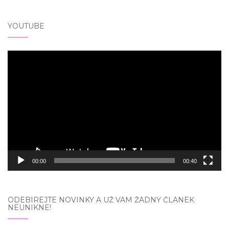
YOUTUBE
Video
přehrávač
00:00
00:40
ODEBÍREJTE NOVINKY A UŽ VÁM ŽÁDNÝ ČLÁNEK
NEUNIKNE!