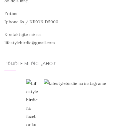
on dělá mně.
Fotím:
Iphone 6s / NIKON D5000
Kontaktujte mě na:
lifestylebirdie@gmail.com
PŘIJĎTE MI ŘÍCI „AHOJ“