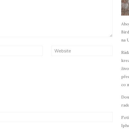
Ahoj
Bird
na 
Ráda
krea
živo
pře
co 
Dou
rado
Fot
Iph