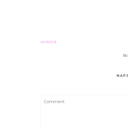
stoleček
No
NAP