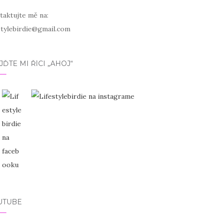
taktujte mě na:
estylebirdie@gmail.com
JĎTE MI ŘÍCI „AHOJ“
UTUBE