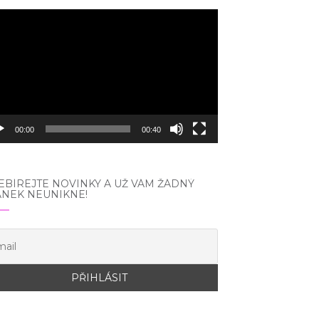
eo
hrávač
00:00
00:40
BÍREJTE NOVINKY A UŽ VÁM ŽÁDNÝ
ÁNEK NEUNIKNE!