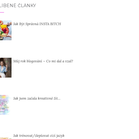
LÍBENÉ ČLÁNKY
Jak Být Správná INSTA BITCH
Můj rok blogování – Co mi dal a vzal?
Jak jsem začala kreativně žít…
Jak trénovat/zlepšovat cizí jazyk