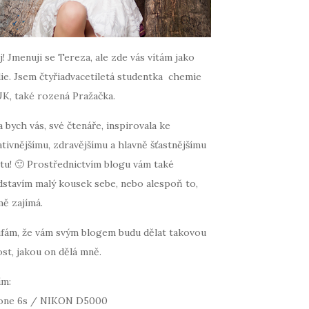
! Jmenuji se Tereza, ale zde vás vítám jako
ie. Jsem čtyřiadvacetiletá studentka chemie
UK, také rozená Pražačka.
 bych vás, své čtenáře, inspirovala ke
tivnějšímu, zdravějšímu a hlavně šťastnějšímu
tu! 🙂 Prostřednictvím blogu vám také
dstavím malý kousek sebe, nebo alespoň to,
mě zajímá.
fám, že vám svým blogem budu dělat takovou
st, jakou on dělá mně.
ím:
one 6s / NIKON D5000