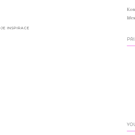
Kon
lif
OJE INSPIRACE
PŘI
YO