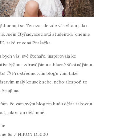
! Jmenuji se Tereza, ale zde vás vítám jako
ie. Jsem čtyřiadvacetiletá studentka chemie
UK, také rozená Pražačka.
 bych vás, své čtenáře, inspirovala ke
tivnějšímu, zdravějšímu a hlavně šťastnějšímu
tu! 🙂 Prostřednictvím blogu vám také
dstavím malý kousek sebe, nebo alespoň to,
mě zajímá.
fám, že vám svým blogem budu dělat takovou
st, jakou on dělá mně.
ím:
one 6s / NIKON D5000