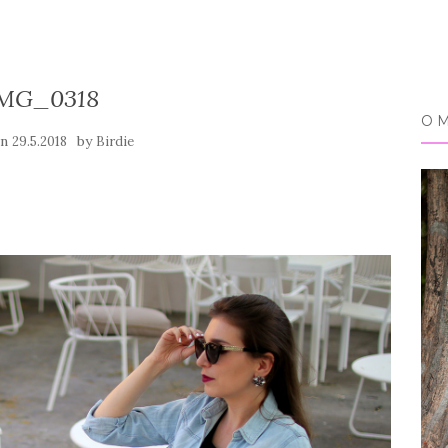
MG_0318
O 
on
by
29.5.2018
Birdie