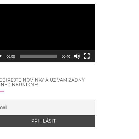
eo
hrávač
00:00
00:40
BÍREJTE NOVINKY A UŽ VÁM ŽÁDNÝ
ÁNEK NEUNIKNE!