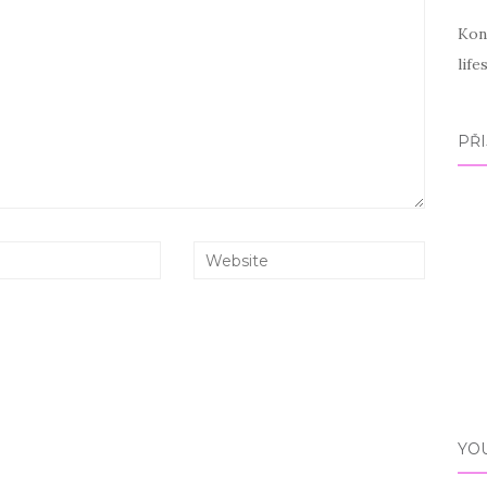
Kon
lif
PŘI
YO