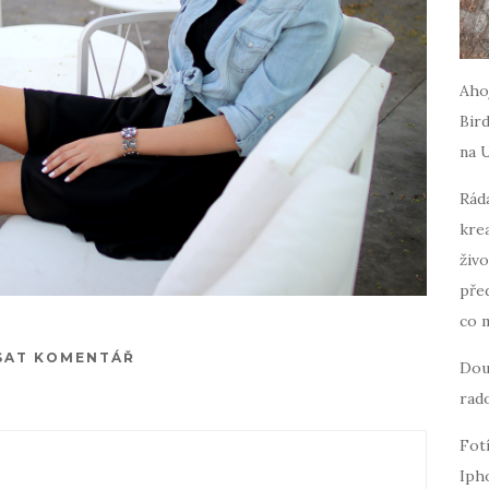
Ahoj
Bird
na 
Ráda
krea
živo
pře
co 
SAT KOMENTÁŘ
Dou
rado
Fot
Iph