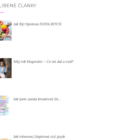
LÍBENÉ ČLÁNKY
Jak Být Správná INSTA BITCH
Můj rok blogování – Co mi dal a vzal?
Jak jsem začala kreativně žít…
Jak trénovat/zlepšovat cizí jazyk