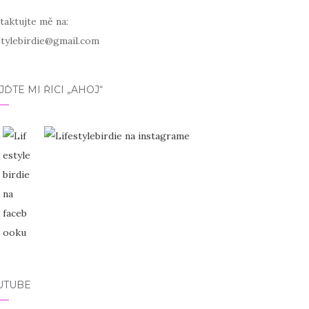
taktujte mě na:
estylebirdie@gmail.com
JĎTE MI ŘÍCI „AHOJ“
UTUBE