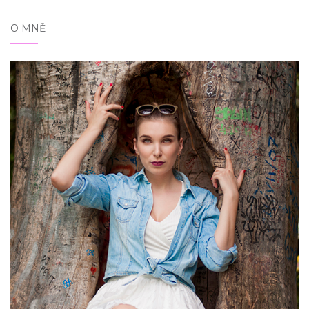
O MNĚ