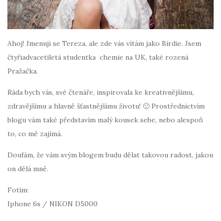
Ahoj! Jmenuji se Tereza, ale zde vás vítám jako Birdie. Jsem
čtyřiadvacetiletá studentka chemie na UK, také rozená
Pražačka.
Ráda bych vás, své čtenáře, inspirovala ke kreativnějšímu,
zdravějšímu a hlavně šťastnějšímu životu! 🙂 Prostřednictvím
blogu vám také představím malý kousek sebe, nebo alespoň
to, co mě zajímá.
Doufám, že vám svým blogem budu dělat takovou radost, jakou
on dělá mně.
Fotím:
Iphone 6s / NIKON D5000