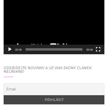
Video
přehrávač
00:00
00:40
ODEBÍREJTE NOVINKY A UŽ VÁM ŽÁDNÝ ČLÁNEK
NEUNIKNE!