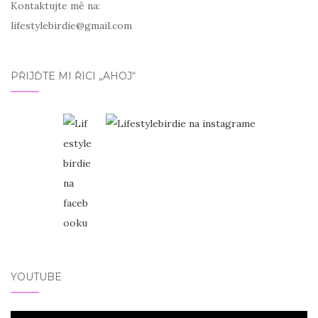
Kontaktujte mě na:
lifestylebirdie@gmail.com
PŘIJĎTE MI ŘÍCI „AHOJ“
YOUTUBE