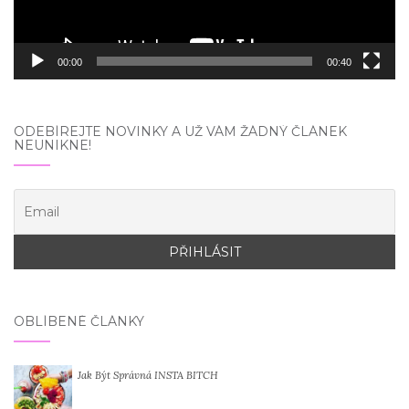
00:00
00:40
ODEBÍREJTE NOVINKY A UŽ VÁM ŽÁDNÝ ČLÁNEK
NEUNIKNE!
OBLÍBENÉ ČLÁNKY
Jak Být Správná INSTA BITCH