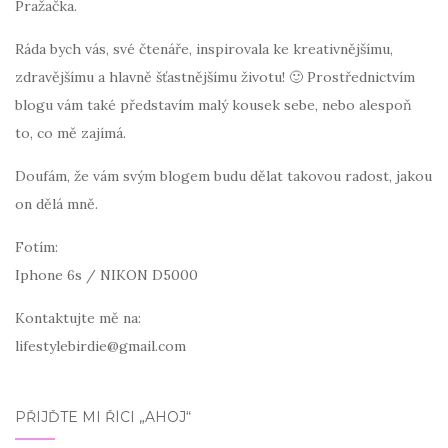
Pražačka.
Ráda bych vás, své čtenáře, inspirovala ke kreativnějšímu,
zdravějšímu a hlavně šťastnějšímu životu! 🙂 Prostřednictvím
blogu vám také představím malý kousek sebe, nebo alespoň
to, co mě zajímá.
Doufám, že vám svým blogem budu dělat takovou radost, jakou
on dělá mně.
Fotím:
Iphone 6s / NIKON D5000
Kontaktujte mě na:
lifestylebirdie@gmail.com
PŘIJĎTE MI ŘÍCI „AHOJ“