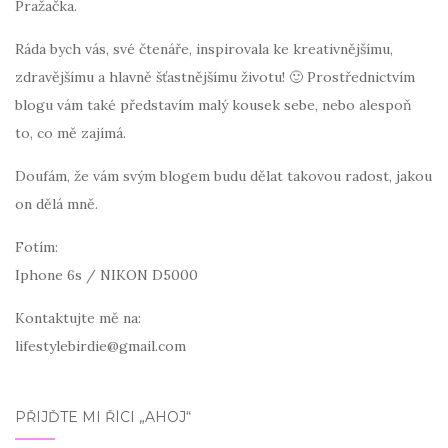
Pražačka.
Ráda bych vás, své čtenáře, inspirovala ke kreativnějšímu,
zdravějšímu a hlavně šťastnějšímu životu! 🙂 Prostřednictvím
blogu vám také představím malý kousek sebe, nebo alespoň
to, co mě zajímá.
Doufám, že vám svým blogem budu dělat takovou radost, jakou
on dělá mně.
Fotím:
Iphone 6s / NIKON D5000
Kontaktujte mě na:
lifestylebirdie@gmail.com
PŘIJĎTE MI ŘÍCI „AHOJ“