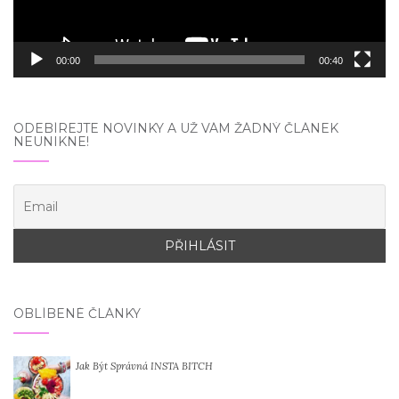
00:00
00:40
ODEBÍREJTE NOVINKY A UŽ VÁM ŽÁDNÝ ČLÁNEK
NEUNIKNE!
OBLÍBENÉ ČLÁNKY
Jak Být Správná INSTA BITCH