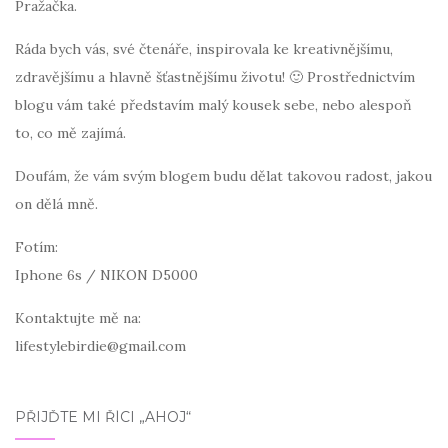
Pražačka.
Ráda bych vás, své čtenáře, inspirovala ke kreativnějšímu,
zdravějšímu a hlavně šťastnějšímu životu! 🙂 Prostřednictvím
blogu vám také představím malý kousek sebe, nebo alespoň
to, co mě zajímá.
Doufám, že vám svým blogem budu dělat takovou radost, jakou
on dělá mně.
Fotím:
Iphone 6s / NIKON D5000
Kontaktujte mě na:
lifestylebirdie@gmail.com
PŘIJĎTE MI ŘÍCI „AHOJ“