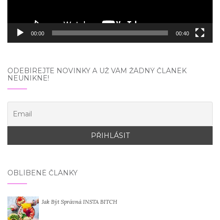
00:00
00:40
ODEBÍREJTE NOVINKY A UŽ VÁM ŽÁDNÝ ČLÁNEK
NEUNIKNE!
OBLÍBENÉ ČLÁNKY
Jak Být Správná INSTA BITCH