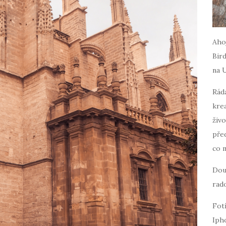
Ahoj
Bird
na 
Ráda
krea
živo
pře
co 
Dou
rado
Fot
Iph