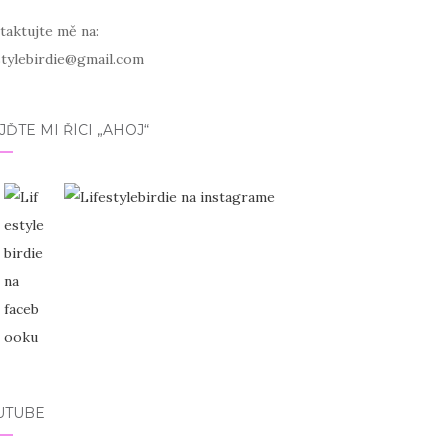
taktujte mě na:
estylebirdie@gmail.com
JĎTE MI ŘÍCI „AHOJ“
UTUBE