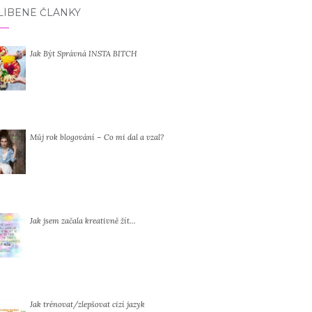
LÍBENÉ ČLÁNKY
Jak Být Správná INSTA BITCH
Můj rok blogování – Co mi dal a vzal?
Jak jsem začala kreativně žít…
Jak trénovat/zlepšovat cizí jazyk