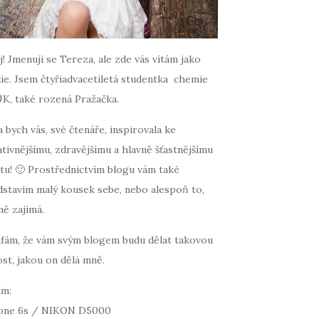
! Jmenuji se Tereza, ale zde vás vítám jako
ie. Jsem čtyřiadvacetiletá studentka chemie
UK, také rozená Pražačka.
 bych vás, své čtenáře, inspirovala ke
tivnějšímu, zdravějšímu a hlavně šťastnějšímu
tu! 🙂 Prostřednictvím blogu vám také
dstavím malý kousek sebe, nebo alespoň to,
mě zajímá.
fám, že vám svým blogem budu dělat takovou
st, jakou on dělá mně.
ím:
one 6s / NIKON D5000