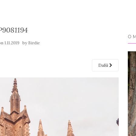
P9081194
O 
on
by
1.11.2019
Birdie
Další