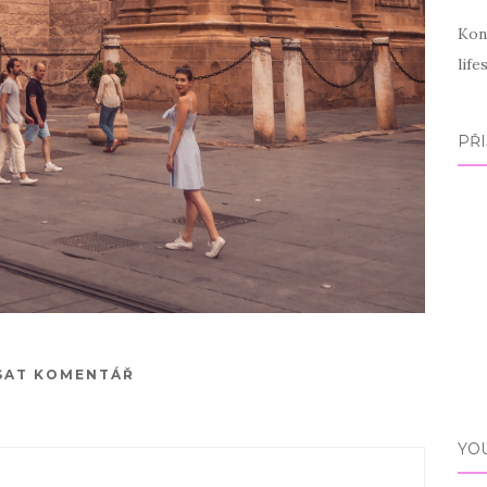
Kon
lif
PŘI
SAT KOMENTÁŘ
YO