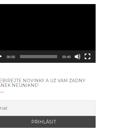
eo
hrávač
00:00
00:40
BÍREJTE NOVINKY A UŽ VÁM ŽÁDNÝ
ÁNEK NEUNIKNE!