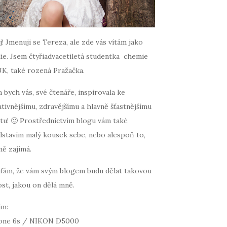
! Jmenuji se Tereza, ale zde vás vítám jako
ie. Jsem čtyřiadvacetiletá studentka chemie
UK, také rozená Pražačka.
 bych vás, své čtenáře, inspirovala ke
tivnějšímu, zdravějšímu a hlavně šťastnějšímu
tu! 🙂 Prostřednictvím blogu vám také
dstavím malý kousek sebe, nebo alespoň to,
mě zajímá.
fám, že vám svým blogem budu dělat takovou
st, jakou on dělá mně.
ím:
one 6s / NIKON D5000