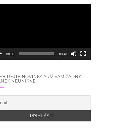
eo
hrávač
00:00
00:40
BÍREJTE NOVINKY A UŽ VÁM ŽÁDNÝ
ÁNEK NEUNIKNE!