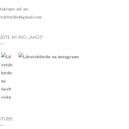
taktujte mě na:
estylebirdie@gmail.com
JĎTE MI ŘÍCI „AHOJ“
UTUBE