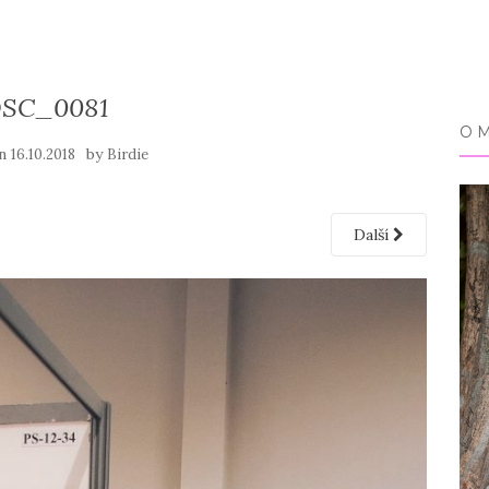
SC_0081
O 
on
by
16.10.2018
Birdie
Další