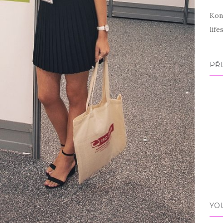
Kon
lif
PŘI
YO