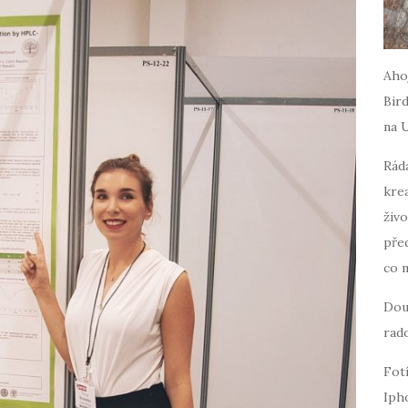
Ahoj
Bird
na 
Ráda
krea
živo
pře
co 
Dou
rado
Fot
Iph