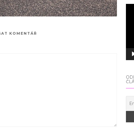
Vid
pře
SAT KOMENTÁŘ
ODE
ČL