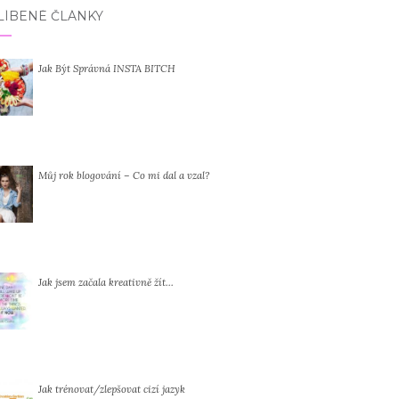
LÍBENÉ ČLÁNKY
Jak Být Správná INSTA BITCH
Můj rok blogování – Co mi dal a vzal?
Jak jsem začala kreativně žít…
Jak trénovat/zlepšovat cizí jazyk