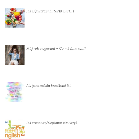
Jak Být Správná INSTA BITCH
Můj rok blogování – Co mi dal a vzal?
Jak jsem začala kreativně žít…
Jak trénovat/zlepšovat cizí jazyk