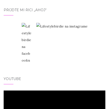
PŘIJĎTE MI ŘÍCI „AHOJ“
YOUTUBE
Video
přehrávač