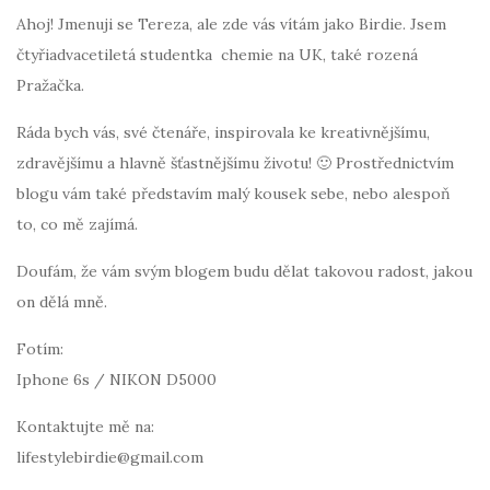
Ahoj! Jmenuji se Tereza, ale zde vás vítám jako Birdie. Jsem
čtyřiadvacetiletá studentka chemie na UK, také rozená
Pražačka.
Ráda bych vás, své čtenáře, inspirovala ke kreativnějšímu,
zdravějšímu a hlavně šťastnějšímu životu! 🙂 Prostřednictvím
blogu vám také představím malý kousek sebe, nebo alespoň
to, co mě zajímá.
Doufám, že vám svým blogem budu dělat takovou radost, jakou
on dělá mně.
Fotím:
Iphone 6s / NIKON D5000
Kontaktujte mě na:
lifestylebirdie@gmail.com