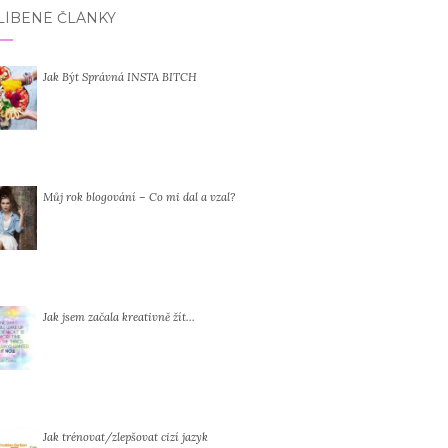
LÍBENÉ ČLÁNKY
Jak Být Správná INSTA BITCH
Můj rok blogování – Co mi dal a vzal?
Jak jsem začala kreativně žít…
Jak trénovat/zlepšovat cizí jazyk