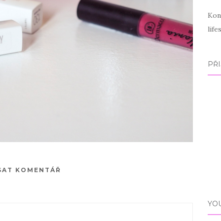
Kon
lif
PŘI
SAT KOMENTÁŘ
YO