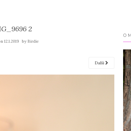
MG_9696 2
O 
on
by
12.1.2019
Birdie
Další