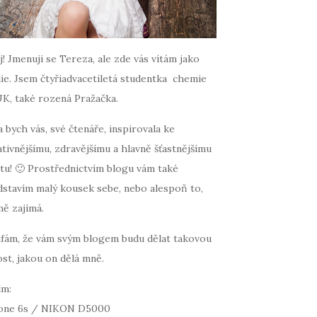
! Jmenuji se Tereza, ale zde vás vítám jako
ie. Jsem čtyřiadvacetiletá studentka chemie
UK, také rozená Pražačka.
 bych vás, své čtenáře, inspirovala ke
tivnějšímu, zdravějšímu a hlavně šťastnějšímu
tu! 🙂 Prostřednictvím blogu vám také
dstavím malý kousek sebe, nebo alespoň to,
mě zajímá.
fám, že vám svým blogem budu dělat takovou
st, jakou on dělá mně.
ím:
one 6s / NIKON D5000