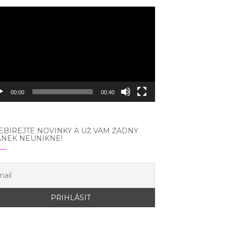
eo
hrávač
00:00
00:40
BÍREJTE NOVINKY A UŽ VÁM ŽÁDNÝ
ÁNEK NEUNIKNE!