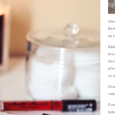
Ahoj
Bird
na 
Ráda
krea
živo
pře
co 
Dou
rado
Fot
Iph