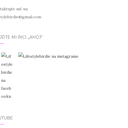
taktujte mě na:
estylebirdie@gmail.com
JĎTE MI ŘÍCI „AHOJ“
UTUBE