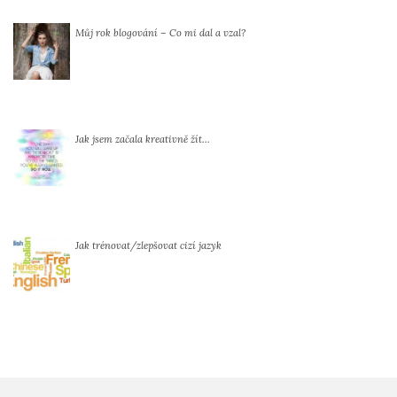
Můj rok blogování – Co mi dal a vzal?
Jak jsem začala kreativně žít…
Jak trénovat/zlepšovat cizí jazyk