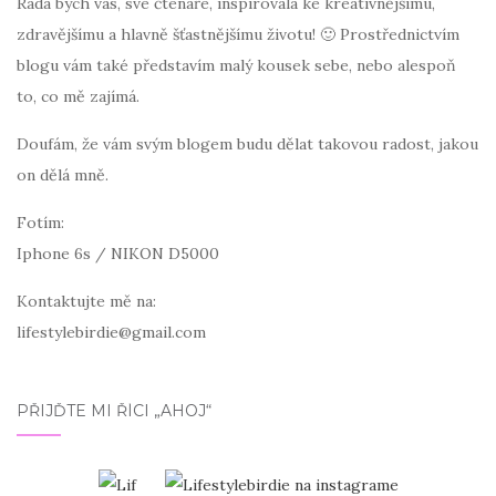
Ráda bych vás, své čtenáře, inspirovala ke kreativnějšímu,
zdravějšímu a hlavně šťastnějšímu životu! 🙂 Prostřednictvím
blogu vám také představím malý kousek sebe, nebo alespoň
to, co mě zajímá.
Doufám, že vám svým blogem budu dělat takovou radost, jakou
on dělá mně.
Fotím:
Iphone 6s / NIKON D5000
Kontaktujte mě na:
lifestylebirdie@gmail.com
PŘIJĎTE MI ŘÍCI „AHOJ“