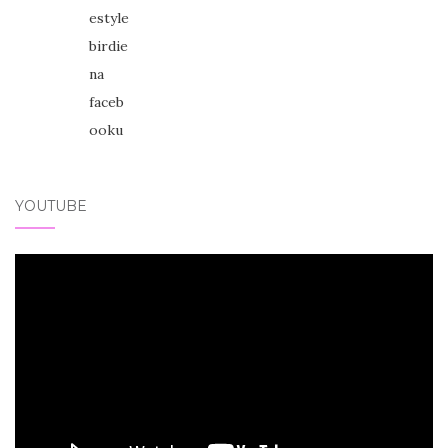
YOUTUBE
Video
přehrávač