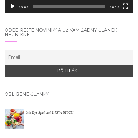
00:00
00:40
ODEBÍREJTE NOVINKY A UŽ VÁM ŽÁDNÝ ČLÁNEK
NEUNIKNE!
OBLÍBENÉ ČLÁNKY
Jak Být Správná INSTA BITCH