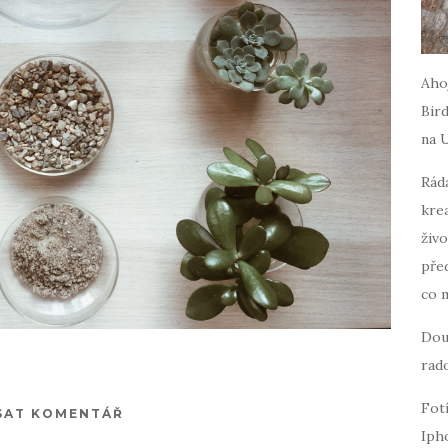
Ahoj
Bird
na 
Ráda
krea
živo
pře
co 
Dou
rado
Fot
SAT KOMENTÁŘ
Iph