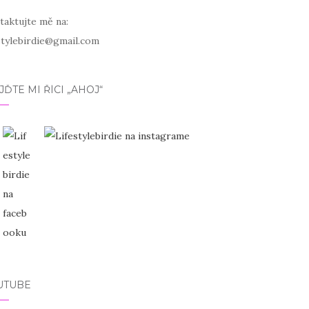
taktujte mě na:
estylebirdie@gmail.com
JĎTE MI ŘÍCI „AHOJ“
UTUBE