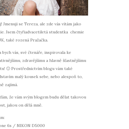
! Jmenuji se Tereza, ale zde vás vítám jako
ie. Jsem čtyřiadvacetiletá studentka chemie
UK, také rozená Pražačka.
 bych vás, své čtenáře, inspirovala ke
tivnějšímu, zdravějšímu a hlavně šťastnějšímu
tu! 🙂 Prostřednictvím blogu vám také
dstavím malý kousek sebe, nebo alespoň to,
mě zajímá.
fám, že vám svým blogem budu dělat takovou
st, jakou on dělá mně.
ím:
one 6s / NIKON D5000