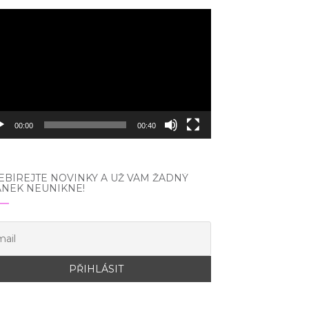
eo
hrávač
00:00
00:40
BÍREJTE NOVINKY A UŽ VÁM ŽÁDNÝ
ÁNEK NEUNIKNE!