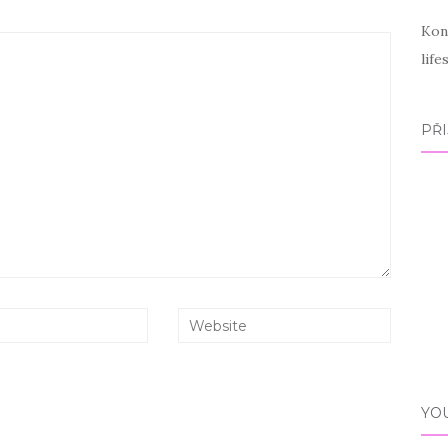
Kon
lif
PŘI
YO