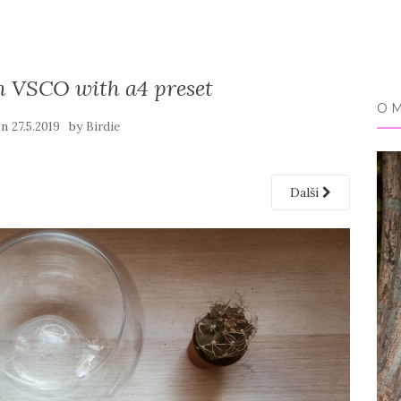
h VSCO with a4 preset
O 
on
by
27.5.2019
Birdie
Další