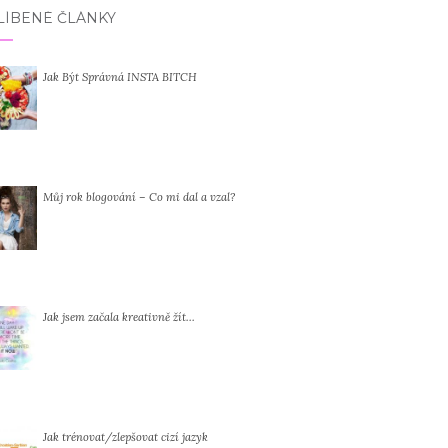
LÍBENÉ ČLÁNKY
Jak Být Správná INSTA BITCH
Můj rok blogování – Co mi dal a vzal?
Jak jsem začala kreativně žít…
Jak trénovat/zlepšovat cizí jazyk