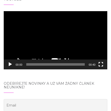
Video
přehrávač
00:00
00:40
ODEBÍREJTE NOVINKY A UŽ VÁM ŽÁDNÝ ČLÁNEK
NEUNIKNE!