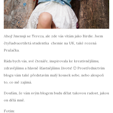
Ahoj! Jmenuji se Tereza, ale zde vás vítám jako Birdie. Jsem
čtyřiadvacetiletá studentka chemie na UK, také rozená
Pražačka.
Ráda bych vás, své čtenáře, inspirovala ke kreativnějšímu,
zdravějšímu a hlavně šťastnějšímu životu! 🙂 Prostřednictvím
blogu vám také představím malý kousek sebe, nebo alespoň
to, co mě zajímá.
Doufám, že vám svým blogem budu dělat takovou radost, jakou
on dělá mně.
Fotím: