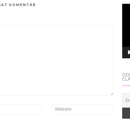
SAT KOMENTÁŘ
Vid
pře
ODE
ČL