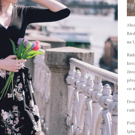
Ahoj
Bird
na 
Ráda
krea
živo
pře
co 
Dou
rado
Fot
Iph