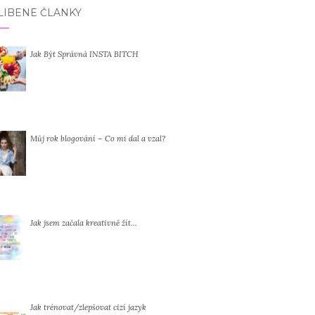
LÍBENÉ ČLÁNKY
Jak Být Správná INSTA BITCH
Můj rok blogování – Co mi dal a vzal?
Jak jsem začala kreativně žít…
Jak trénovat/zlepšovat cizí jazyk