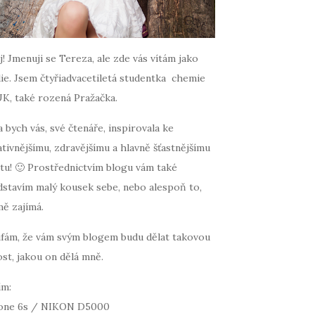
! Jmenuji se Tereza, ale zde vás vítám jako
ie. Jsem čtyřiadvacetiletá studentka chemie
UK, také rozená Pražačka.
 bych vás, své čtenáře, inspirovala ke
tivnějšímu, zdravějšímu a hlavně šťastnějšímu
tu! 🙂 Prostřednictvím blogu vám také
dstavím malý kousek sebe, nebo alespoň to,
mě zajímá.
fám, že vám svým blogem budu dělat takovou
st, jakou on dělá mně.
ím:
one 6s / NIKON D5000