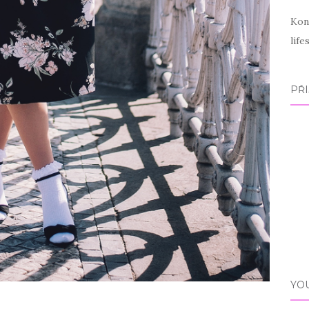
Kon
lif
PŘI
YO