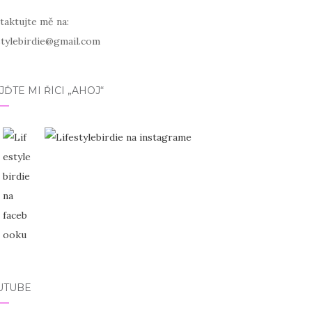
taktujte mě na:
estylebirdie@gmail.com
JĎTE MI ŘÍCI „AHOJ“
UTUBE