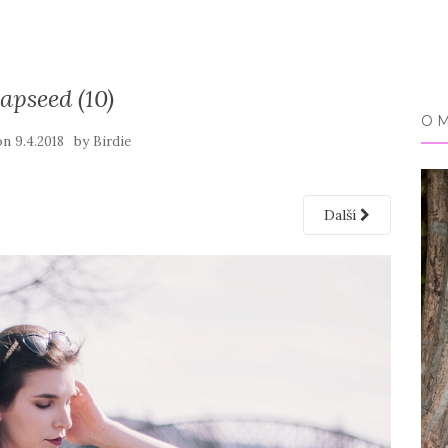
apseed (10)
O 
on
by
9.4.2018
Birdie
Další