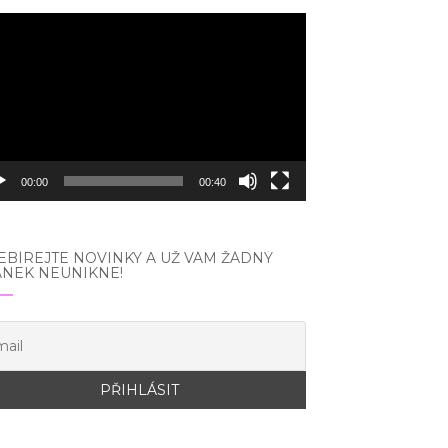
eo
hrávač
00:00
00:40
BÍREJTE NOVINKY A UŽ VÁM ŽÁDNÝ
ÁNEK NEUNIKNE!