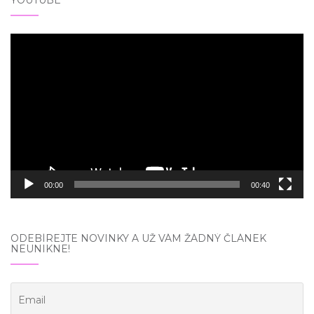
Video
přehrávač
00:00
00:40
ODEBÍREJTE NOVINKY A UŽ VÁM ŽÁDNÝ ČLÁNEK
NEUNIKNE!