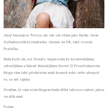
Ahoj! Jmenuji se Tereza, ale zde vás vítám jako Birdie. Jsem
čtyřiadvacetiletá studentka chemie na UK, také rozená
Pražačka.
Ráda bych vás, své čtenáře, inspirovala ke kreativnějšímu,
zdravějšímu a hlavně šťastnějšímu životu! 🙂 Prostřednictvím
blogu vám také představím malý kousek sebe, nebo alespoň
to, co mě zajímá.
Doufám, že vám svým blogem budu dělat takovou radost, jakou
on dělá mně.
Fotím: