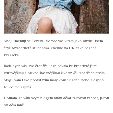
Ahoj! Jmenuji se Tereza, ale zde vás vítám jako Birdie. Jsem
čtyřiadvacetiletá studentka chemie na UK, také rozená
Pražačka.
Ráda bych vás, své čtenáře, inspirovala ke kreativnějšímu,
zdravějšímu a hlavně šťastnějšímu životu! 🙂 Prostřednictvím
blogu vám také představím malý kousek sebe, nebo alespoň
to, co mě zajímá.
Doufám, že vám svým blogem budu dělat takovou radost, jakou
on dělá mně.