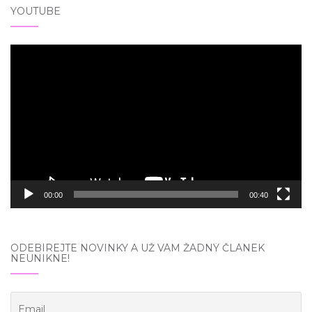
YOUTUBE
Video
přehrávač
00:00
00:40
ODEBÍREJTE NOVINKY A UŽ VÁM ŽÁDNÝ ČLÁNEK
NEUNIKNE!