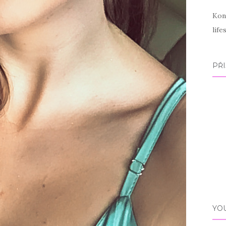
Kon
lif
PŘI
YO