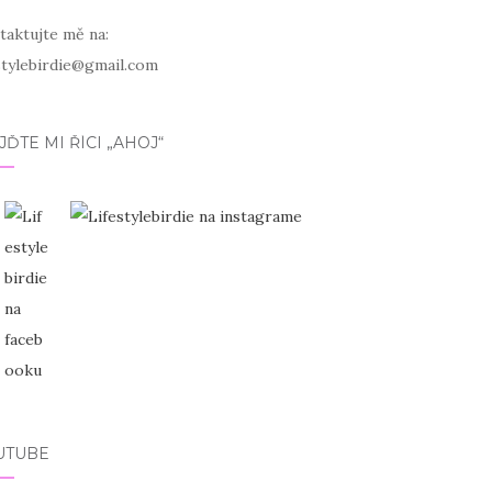
taktujte mě na:
estylebirdie@gmail.com
JĎTE MI ŘÍCI „AHOJ“
UTUBE