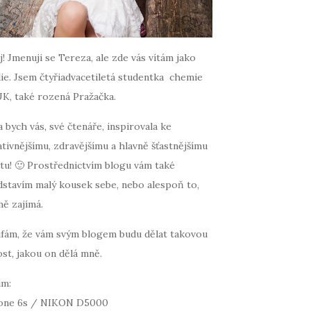
! Jmenuji se Tereza, ale zde vás vítám jako
ie. Jsem čtyřiadvacetiletá studentka chemie
UK, také rozená Pražačka.
 bych vás, své čtenáře, inspirovala ke
tivnějšímu, zdravějšímu a hlavně šťastnějšímu
tu! 🙂 Prostřednictvím blogu vám také
dstavím malý kousek sebe, nebo alespoň to,
mě zajímá.
fám, že vám svým blogem budu dělat takovou
st, jakou on dělá mně.
ím:
one 6s / NIKON D5000