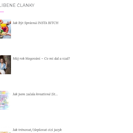
LÍBENÉ ČLÁNKY
Jak Být Správná INSTA BITCH
Můj rok blogování – Co mi dal a vzal?
Jak jsem začala kreativně žít…
Jak trénovat/zlepšovat cizí jazyk