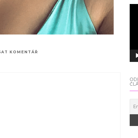
Vid
pře
SAT KOMENTÁŘ
ODE
ČL