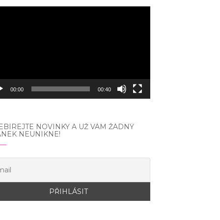
eo
hrávač
00:00
00:40
BÍREJTE NOVINKY A UŽ VÁM ŽÁDNÝ
ÁNEK NEUNIKNE!