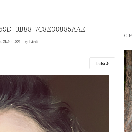
469D-9B88-7C8E00885AAE
O 
on
by
25.10.2021
Birdie
Další