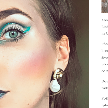
Ahoj
Bird
na 
Ráda
krea
živo
pře
co 
Dou
rado
Fot
Iph