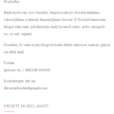
Pražačka.
Ráda bych vás, své čtenáře, inspirovala ke kreativnějšímu,
zdravějšímu a hlavně šťastnějšímu životu! 🙂 Prostřednictvím
blogu vám také představím malý kousek sebe, nebo alespoň
to, co mě zajímá.
Doufám, že vám svým blogem budu dělat takovou radost, jakou
on dělá mně.
Fotím:
Iphone 6s / NIKON D5000
Kontaktujte mě na:
lifestylebirdie@gmail.com
PŘIJĎTE MI ŘÍCI „AHOJ“