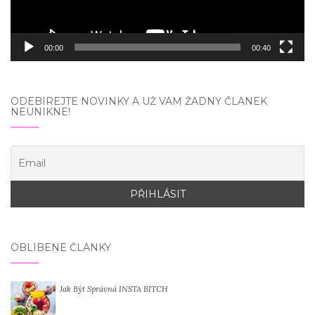
00:00
00:40
ODEBÍREJTE NOVINKY A UŽ VÁM ŽÁDNÝ ČLÁNEK
NEUNIKNE!
OBLÍBENÉ ČLÁNKY
Jak Být Správná INSTA BITCH