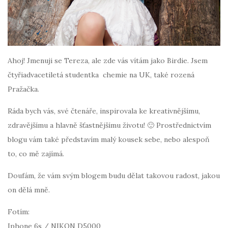
Ahoj! Jmenuji se Tereza, ale zde vás vítám jako Birdie. Jsem
čtyřiadvacetiletá studentka chemie na UK, také rozená
Pražačka.
Ráda bych vás, své čtenáře, inspirovala ke kreativnějšímu,
zdravějšímu a hlavně šťastnějšímu životu! 🙂 Prostřednictvím
blogu vám také představím malý kousek sebe, nebo alespoň
to, co mě zajímá.
Doufám, že vám svým blogem budu dělat takovou radost, jakou
on dělá mně.
Fotím:
Iphone 6s / NIKON D5000