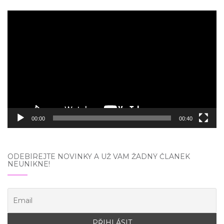
Video
přehrávač
00:00
00:40
ODEBÍREJTE NOVINKY A UŽ VÁM ŽÁDNÝ ČLÁNEK
NEUNIKNE!