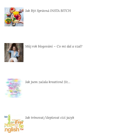
Jak Být Správná INSTA BITCH
Můj rok blogování – Co mi dal a vzal?
Jak jsem začala kreativně žít…
Jak trénovat/zlepšovat cizí jazyk