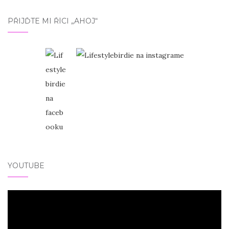
PŘIJĎTE MI ŘÍCI „AHOJ“
YOUTUBE
Video
přehrávač