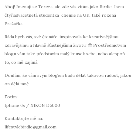
Ahoj! Jmenuji se Tereza, ale zde vás vítám jako Birdie. Jsem
čtyřiadvacetiletá studentka chemie na UK, také rozená
Pražačka.
Ráda bych vás, své čtenáře, inspirovala ke kreativnějšímu,
zdravějšímu a hlavně šťastnějšímu životu! 🙂 Prostřednictvím
blogu vám také představím malý kousek sebe, nebo alespoň
to, co mě zajímá.
Doufám, že vám svým blogem budu dělat takovou radost, jakou
on dělá mně.
Fotím:
Iphone 6s / NIKON D5000
Kontaktujte mě na:
lifestylebirdie@gmail.com