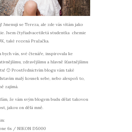
! Jmenuji se Tereza, ale zde vás vítám jako
ie. Jsem čtyřiadvacetiletá studentka chemie
UK, také rozená Pražačka.
 bych vás, své čtenáře, inspirovala ke
tivnějšímu, zdravějšímu a hlavně šťastnějšímu
tu! 🙂 Prostřednictvím blogu vám také
dstavím malý kousek sebe, nebo alespoň to,
mě zajímá.
fám, že vám svým blogem budu dělat takovou
st, jakou on dělá mně.
ím:
one 6s / NIKON D5000