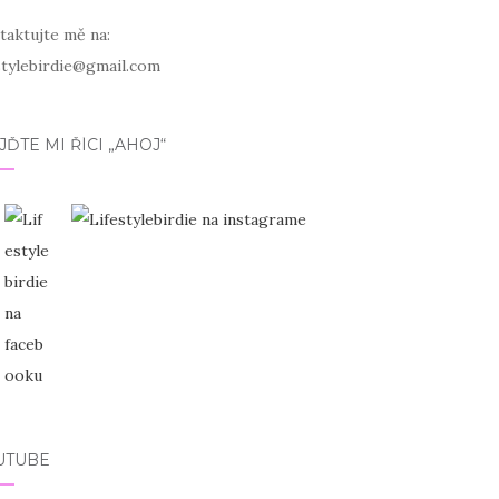
taktujte mě na:
estylebirdie@gmail.com
JĎTE MI ŘÍCI „AHOJ“
UTUBE