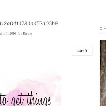
412a041d78dad57a03b9
O 
on
by
14.11.2016
Birdie
Další