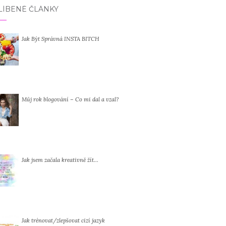
LÍBENÉ ČLÁNKY
Jak Být Správná INSTA BITCH
Můj rok blogování – Co mi dal a vzal?
Jak jsem začala kreativně žít…
Jak trénovat/zlepšovat cizí jazyk