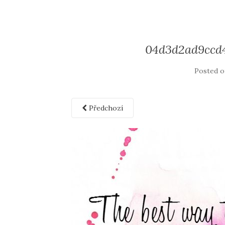
04d3d2ad9ccd
Posted 
Předchozí