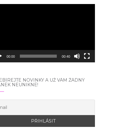
eo
hrávač
00:00
00:40
BÍREJTE NOVINKY A UŽ VÁM ŽÁDNÝ
ÁNEK NEUNIKNE!