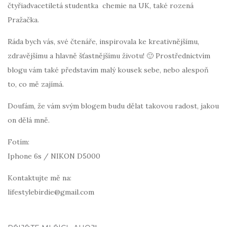
čtyřiadvacetiletá studentka chemie na UK, také rozená
Pražačka.
Ráda bych vás, své čtenáře, inspirovala ke kreativnějšímu,
zdravějšímu a hlavně šťastnějšímu životu! 🙂 Prostřednictvím
blogu vám také představím malý kousek sebe, nebo alespoň
to, co mě zajímá.
Doufám, že vám svým blogem budu dělat takovou radost, jakou
on dělá mně.
Fotím:
Iphone 6s / NIKON D5000
Kontaktujte mě na:
lifestylebirdie@gmail.com