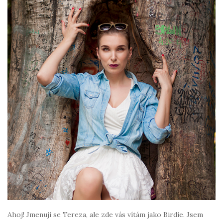
Ahoj! Jmenuji se Tereza, ale zde vás vítám jako Birdie. Jsem