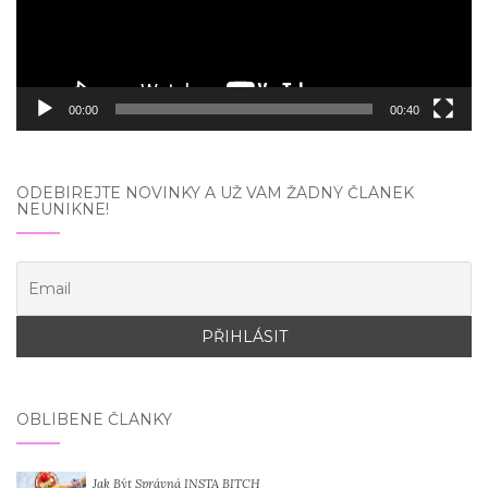
00:00
00:40
ODEBÍREJTE NOVINKY A UŽ VÁM ŽÁDNÝ ČLÁNEK
NEUNIKNE!
OBLÍBENÉ ČLÁNKY
Jak Být Správná INSTA BITCH