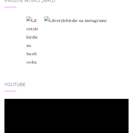
PŘIJĎTE MI ŘÍCI „AHOJ“
YOUTUBE
Video
přehrávač