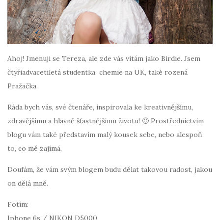
Ahoj! Jmenuji se Tereza, ale zde vás vítám jako Birdie. Jsem
čtyřiadvacetiletá studentka chemie na UK, také rozená
Pražačka.
Ráda bych vás, své čtenáře, inspirovala ke kreativnějšímu,
zdravějšímu a hlavně šťastnějšímu životu! 🙂 Prostřednictvím
blogu vám také představím malý kousek sebe, nebo alespoň
to, co mě zajímá.
Doufám, že vám svým blogem budu dělat takovou radost, jakou
on dělá mně.
Fotím:
Iphone 6s / NIKON D5000