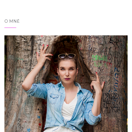
O MNĚ