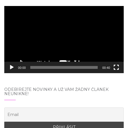
Video
přehrávač
00:00
00:40
ODEBÍREJTE NOVINKY A UŽ VÁM ŽÁDNÝ ČLÁNEK
NEUNIKNE!