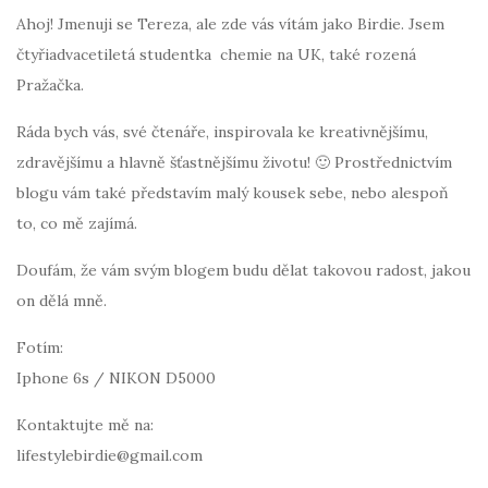
Ahoj! Jmenuji se Tereza, ale zde vás vítám jako Birdie. Jsem
čtyřiadvacetiletá studentka chemie na UK, také rozená
Pražačka.
Ráda bych vás, své čtenáře, inspirovala ke kreativnějšímu,
zdravějšímu a hlavně šťastnějšímu životu! 🙂 Prostřednictvím
blogu vám také představím malý kousek sebe, nebo alespoň
to, co mě zajímá.
Doufám, že vám svým blogem budu dělat takovou radost, jakou
on dělá mně.
Fotím:
Iphone 6s / NIKON D5000
Kontaktujte mě na:
lifestylebirdie@gmail.com