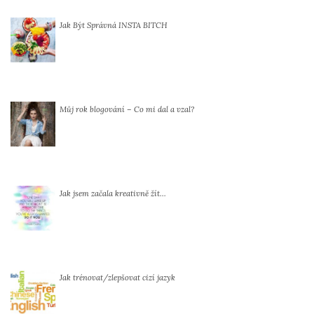
Jak Být Správná INSTA BITCH
Můj rok blogování – Co mi dal a vzal?
Jak jsem začala kreativně žít…
Jak trénovat/zlepšovat cizí jazyk