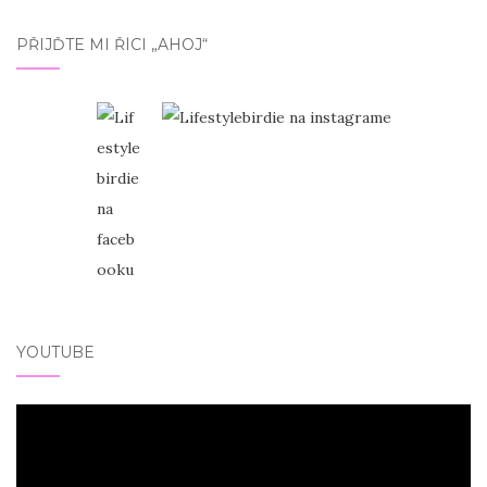
PŘIJĎTE MI ŘÍCI „AHOJ“
YOUTUBE
Video
přehrávač