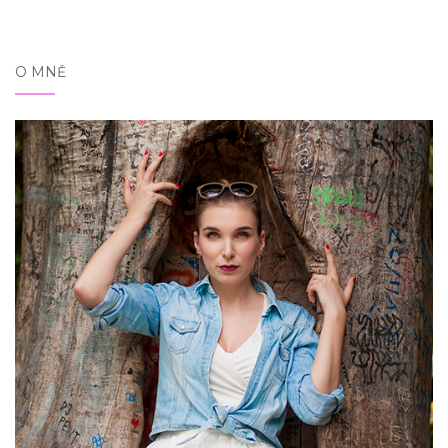
O MNĚ