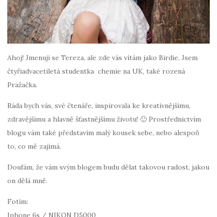
Ahoj! Jmenuji se Tereza, ale zde vás vítám jako Birdie. Jsem
čtyřiadvacetiletá studentka chemie na UK, také rozená
Pražačka.
Ráda bych vás, své čtenáře, inspirovala ke kreativnějšímu,
zdravějšímu a hlavně šťastnějšímu životu! 🙂 Prostřednictvím
blogu vám také představím malý kousek sebe, nebo alespoň
to, co mě zajímá.
Doufám, že vám svým blogem budu dělat takovou radost, jakou
on dělá mně.
Fotím:
Iphone 6s / NIKON D5000