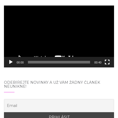
Video
přehrávač
00:00
00:40
ODEBÍREJTE NOVINKY A UŽ VÁM ŽÁDNÝ ČLÁNEK
NEUNIKNE!