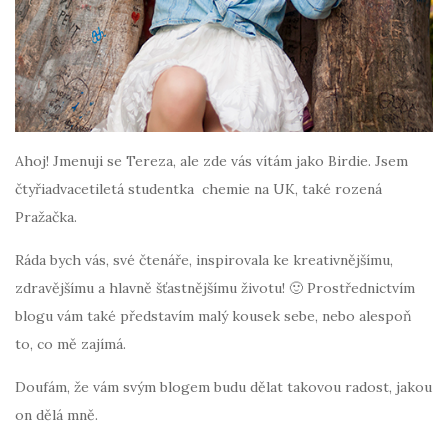
Ahoj! Jmenuji se Tereza, ale zde vás vítám jako Birdie. Jsem
čtyřiadvacetiletá studentka chemie na UK, také rozená
Pražačka.
Ráda bych vás, své čtenáře, inspirovala ke kreativnějšímu,
zdravějšímu a hlavně šťastnějšímu životu! 🙂 Prostřednictvím
blogu vám také představím malý kousek sebe, nebo alespoň
to, co mě zajímá.
Doufám, že vám svým blogem budu dělat takovou radost, jakou
on dělá mně.