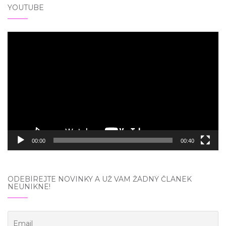
YOUTUBE
Video
přehrávač
00:00
00:40
ODEBÍREJTE NOVINKY A UŽ VÁM ŽÁDNÝ ČLÁNEK
NEUNIKNE!