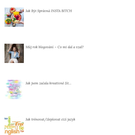
Jak Být Správná INSTA BITCH
Můj rok blogování – Co mi dal a vzal?
Jak jsem začala kreativně žít…
Jak trénovat/zlepšovat cizí jazyk