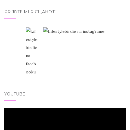
PŘIJĎTE MI ŘÍCI „AHOJ“
YOUTUBE
Video
přehrávač