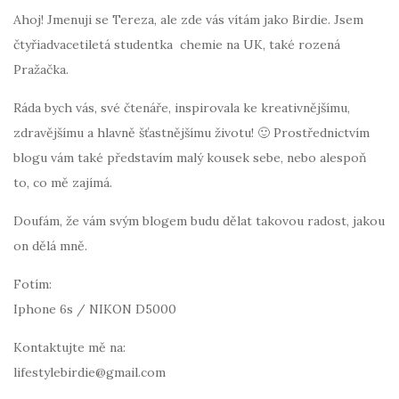
Ahoj! Jmenuji se Tereza, ale zde vás vítám jako Birdie. Jsem
čtyřiadvacetiletá studentka chemie na UK, také rozená
Pražačka.
Ráda bych vás, své čtenáře, inspirovala ke kreativnějšímu,
zdravějšímu a hlavně šťastnějšímu životu! 🙂 Prostřednictvím
blogu vám také představím malý kousek sebe, nebo alespoň
to, co mě zajímá.
Doufám, že vám svým blogem budu dělat takovou radost, jakou
on dělá mně.
Fotím:
Iphone 6s / NIKON D5000
Kontaktujte mě na:
lifestylebirdie@gmail.com