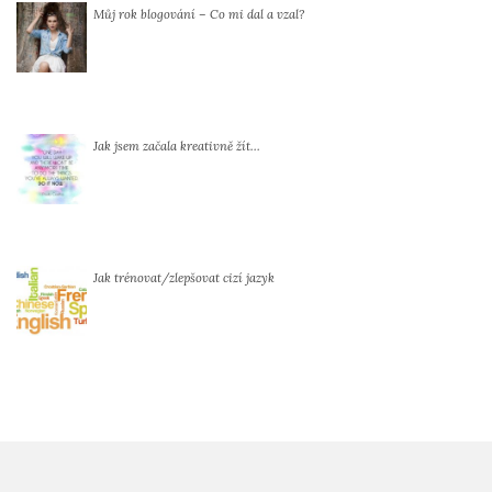
Můj rok blogování – Co mi dal a vzal?
Jak jsem začala kreativně žít…
Jak trénovat/zlepšovat cizí jazyk