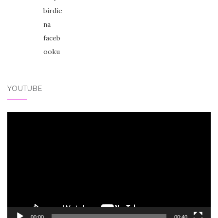
YOUTUBE
Video
přehrávač
00:00
00:40