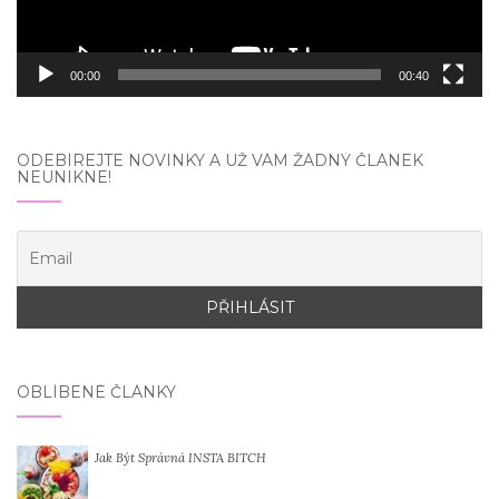
00:00
00:40
ODEBÍREJTE NOVINKY A UŽ VÁM ŽÁDNÝ ČLÁNEK
NEUNIKNE!
OBLÍBENÉ ČLÁNKY
Jak Být Správná INSTA BITCH