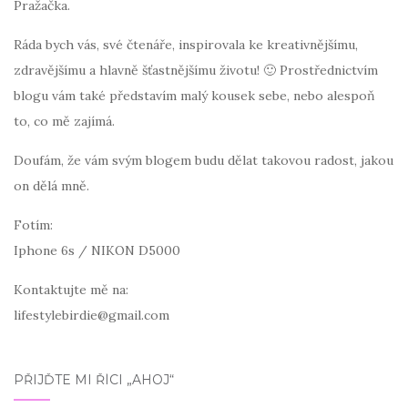
Pražačka.
Ráda bych vás, své čtenáře, inspirovala ke kreativnějšímu,
zdravějšímu a hlavně šťastnějšímu životu! 🙂 Prostřednictvím
blogu vám také představím malý kousek sebe, nebo alespoň
to, co mě zajímá.
Doufám, že vám svým blogem budu dělat takovou radost, jakou
on dělá mně.
Fotím:
Iphone 6s / NIKON D5000
Kontaktujte mě na:
lifestylebirdie@gmail.com
PŘIJĎTE MI ŘÍCI „AHOJ“