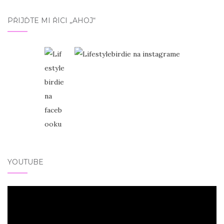
PŘIJĎTE MI ŘÍCI „AHOJ“
YOUTUBE
Video
přehrávač