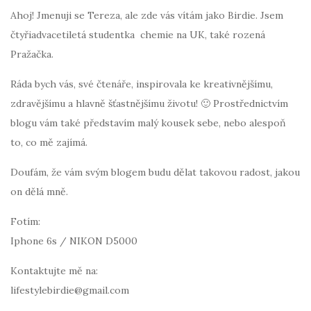
Ahoj! Jmenuji se Tereza, ale zde vás vítám jako Birdie. Jsem
čtyřiadvacetiletá studentka chemie na UK, také rozená
Pražačka.
Ráda bych vás, své čtenáře, inspirovala ke kreativnějšímu,
zdravějšímu a hlavně šťastnějšímu životu! 🙂 Prostřednictvím
blogu vám také představím malý kousek sebe, nebo alespoň
to, co mě zajímá.
Doufám, že vám svým blogem budu dělat takovou radost, jakou
on dělá mně.
Fotím:
Iphone 6s / NIKON D5000
Kontaktujte mě na:
lifestylebirdie@gmail.com