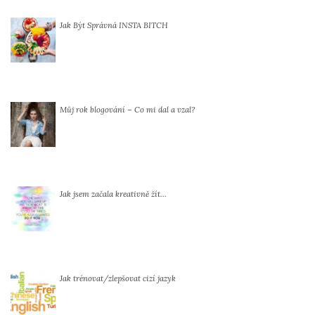
Jak Být Správná INSTA BITCH
Můj rok blogování – Co mi dal a vzal?
Jak jsem začala kreativně žít…
Jak trénovat/zlepšovat cizí jazyk