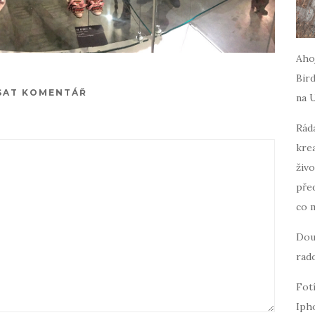
Ahoj
Bird
SAT KOMENTÁŘ
na 
Ráda
krea
živo
pře
co 
Dou
rado
Fot
Iph