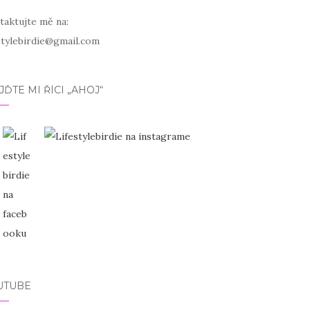
taktujte mě na:
estylebirdie@gmail.com
JĎTE MI ŘÍCI „AHOJ“
UTUBE