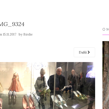
MG_9324
O 
on
by
15.11.2017
Birdie
Další