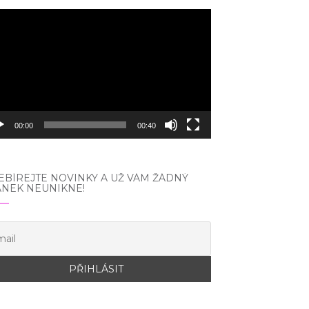
eo
hrávač
00:00
00:40
BÍREJTE NOVINKY A UŽ VÁM ŽÁDNÝ
ÁNEK NEUNIKNE!