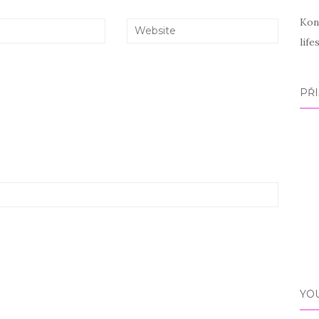
Kon
lif
PŘI
YO