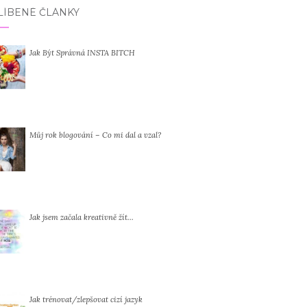
LÍBENÉ ČLÁNKY
Jak Být Správná INSTA BITCH
Můj rok blogování – Co mi dal a vzal?
Jak jsem začala kreativně žít…
Jak trénovat/zlepšovat cizí jazyk