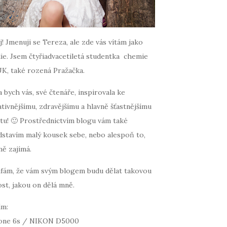
! Jmenuji se Tereza, ale zde vás vítám jako
ie. Jsem čtyřiadvacetiletá studentka chemie
UK, také rozená Pražačka.
 bych vás, své čtenáře, inspirovala ke
tivnějšímu, zdravějšímu a hlavně šťastnějšímu
tu! 🙂 Prostřednictvím blogu vám také
dstavím malý kousek sebe, nebo alespoň to,
mě zajímá.
fám, že vám svým blogem budu dělat takovou
st, jakou on dělá mně.
ím:
one 6s / NIKON D5000