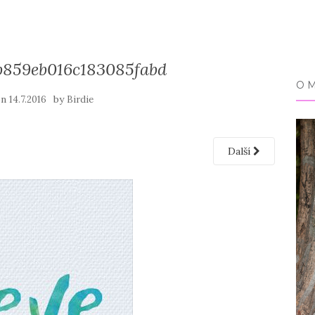
b859eb016c183085fabd
O 
on
by
14.7.2016
Birdie
Další