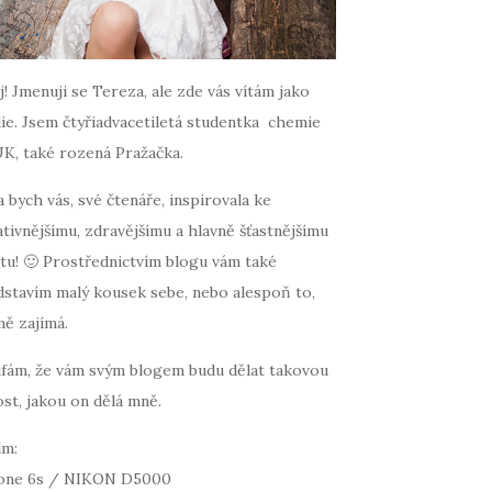
! Jmenuji se Tereza, ale zde vás vítám jako
ie. Jsem čtyřiadvacetiletá studentka chemie
UK, také rozená Pražačka.
 bych vás, své čtenáře, inspirovala ke
tivnějšímu, zdravějšímu a hlavně šťastnějšímu
tu! 🙂 Prostřednictvím blogu vám také
dstavím malý kousek sebe, nebo alespoň to,
mě zajímá.
fám, že vám svým blogem budu dělat takovou
st, jakou on dělá mně.
ím:
one 6s / NIKON D5000