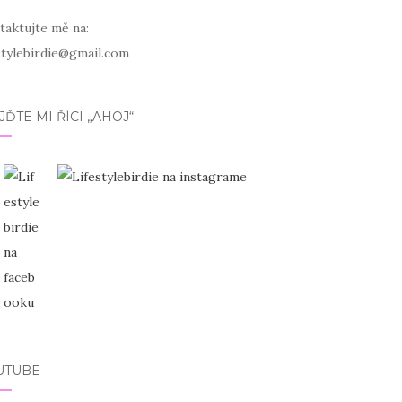
taktujte mě na:
estylebirdie@gmail.com
JĎTE MI ŘÍCI „AHOJ“
UTUBE