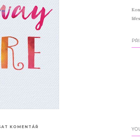
Kon
lif
PŘI
SAT KOMENTÁŘ
YO