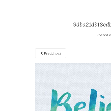
9dba21db18ed
Posted 
Předchozí