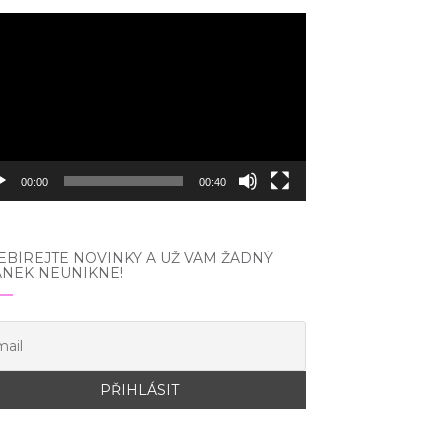
eo
hrávač
00:00
00:40
BÍREJTE NOVINKY A UŽ VÁM ŽÁDNÝ
ÁNEK NEUNIKNE!