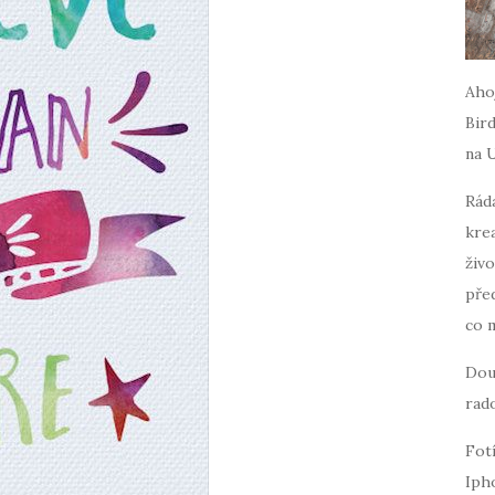
Ahoj
Bird
na 
Ráda
krea
živo
pře
co 
Dou
rado
Fot
Iph