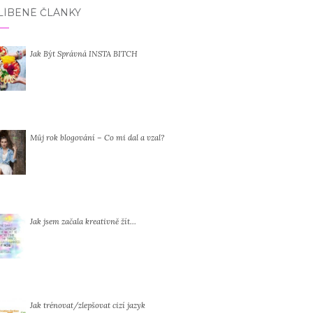
LÍBENÉ ČLÁNKY
Jak Být Správná INSTA BITCH
Můj rok blogování – Co mi dal a vzal?
Jak jsem začala kreativně žít…
Jak trénovat/zlepšovat cizí jazyk