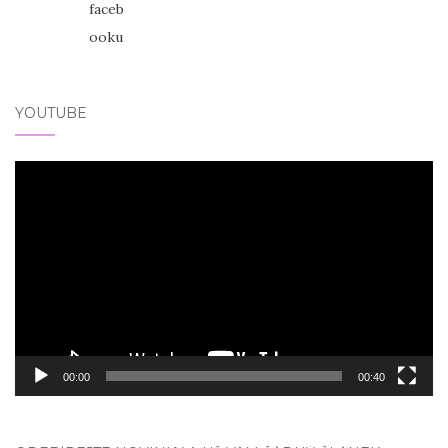
YOUTUBE
Video
přehrávač
00:00
00:40