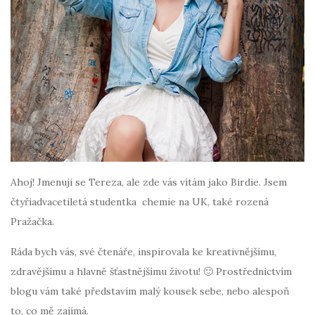
Ahoj! Jmenuji se Tereza, ale zde vás vítám jako Birdie. Jsem
čtyřiadvacetiletá studentka chemie na UK, také rozená
Pražačka.
Ráda bych vás, své čtenáře, inspirovala ke kreativnějšímu,
zdravějšímu a hlavně šťastnějšímu životu! 🙂 Prostřednictvím
blogu vám také představím malý kousek sebe, nebo alespoň
to, co mě zajímá.