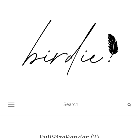
TOGGLE NAVIGATION
FullSizeRender (2)