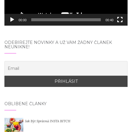
00:00
00:40
ODEBÍREJTE NOVINKY A UŽ VÁM ŽÁDNÝ ČLÁNEK
NEUNIKNE!
OBLÍBENÉ ČLÁNKY
Jak Být Správná INSTA BITCH