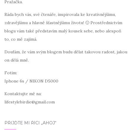
Pražačka.
Ráda bych vás, své čtenáře, inspirovala ke kreativnějšímu,
zdravějšímu a hlavně šťastnějšímu životu! 🙂 Prostřednictvím
blogu vám také představím malý kousek sebe, nebo alespoň
to, co mě zajímá.
Doufám, že vám svým blogem budu dělat takovou radost, jakou
on dělá mně.
Fotím:
Iphone 6s / NIKON D5000
Kontaktujte mě na:
lifestylebirdie@gmail.com
PŘIJĎTE MI ŘÍCI „AHOJ“