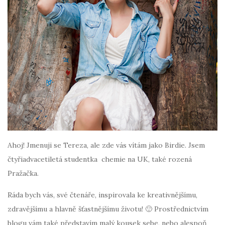
Ahoj! Jmenuji se Tereza, ale zde vás vítám jako Birdie. Jsem
čtyřiadvacetiletá studentka chemie na UK, také rozená
Pražačka.
Ráda bych vás, své čtenáře, inspirovala ke kreativnějšímu,
zdravějšímu a hlavně šťastnějšímu životu! 🙂 Prostřednictvím
blogu vám také představím malý kousek sebe, nebo alespoň