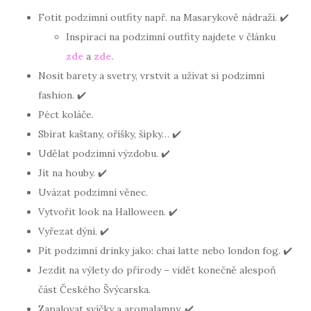
Fotit podzimní outfity např. na Masarykově nádraží. ✔️
Inspiraci na podzimní outfity najdete v článku
zde
a
zde.
Nosit barety a svetry, vrstvit a užívat si podzimní
fashion. ✔️
Péct koláče.
Sbírat kaštany, oříšky, šípky… ✔️
Udělat podzimní výzdobu. ✔️
Jít na houby. ✔️
Uvázat podzimní věnec.
Vytvořit look na Halloween. ✔️
Vyřezat dýni. ✔️
Pít podzimní drinky jako: chai latte nebo london fog. ✔️
Jezdit na výlety do přírody – vidět konečně alespoň
část Českého Švýcarska.
Zapalovat svíčky a aromalampy. ✔️