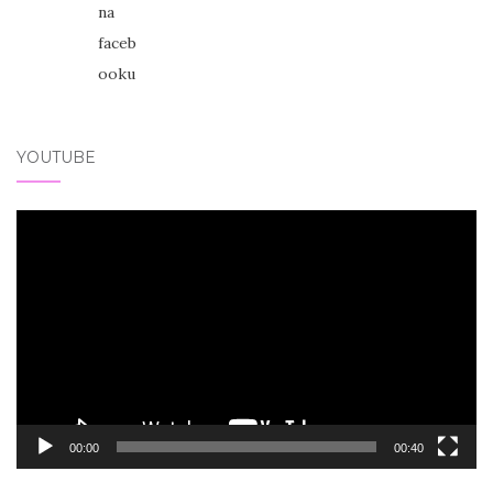
YOUTUBE
Video
přehrávač
00:00
00:40