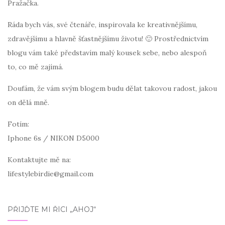
Pražačka.
Ráda bych vás, své čtenáře, inspirovala ke kreativnějšímu,
zdravějšímu a hlavně šťastnějšímu životu! 🙂 Prostřednictvím
blogu vám také představím malý kousek sebe, nebo alespoň
to, co mě zajímá.
Doufám, že vám svým blogem budu dělat takovou radost, jakou
on dělá mně.
Fotím:
Iphone 6s / NIKON D5000
Kontaktujte mě na:
lifestylebirdie@gmail.com
PŘIJĎTE MI ŘÍCI „AHOJ“