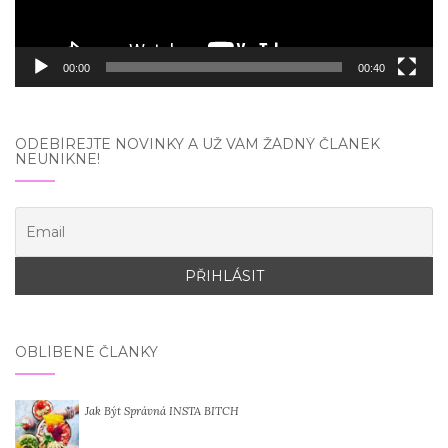
00:00
00:40
ODEBÍREJTE NOVINKY A UŽ VÁM ŽÁDNÝ ČLÁNEK
NEUNIKNE!
OBLÍBENÉ ČLÁNKY
Jak Být Správná INSTA BITCH