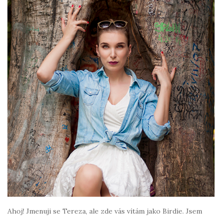
Ahoj! Jmenuji se Tereza, ale zde vás vítám jako Birdie. Jsem