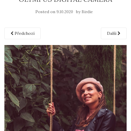
Posted on
by
9.10.2020
Birdie
Předchozí
Další