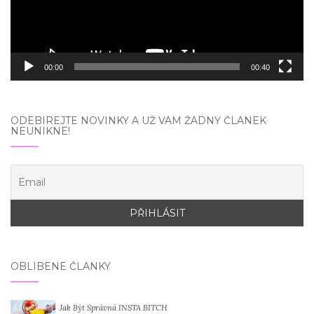
00:00
00:40
ODEBÍREJTE NOVINKY A UŽ VÁM ŽÁDNÝ ČLÁNEK
NEUNIKNE!
OBLÍBENÉ ČLÁNKY
Jak Být Správná INSTA BITCH