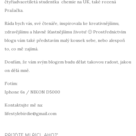
čtyřiadvacetiletá studentka chemie na UK, také rozená
Pražačka.
Ráda bych vás, své čtenáře, inspirovala ke kreativnějšímu,
zdravějšímu a hlavně šťastnějšímu životu! 🙂 Prostřednictvím
blogu vám také představím malý kousek sebe, nebo alespoň
to, co mě zajímá.
Doufám, že vám svým blogem budu dělat takovou radost, jakou
on dělá mně.
Fotím:
Iphone 6s / NIKON D5000
Kontaktujte mě na:
lifestylebirdie@gmail.com
PŘIJĎTE MI ŘÍCI „AHOJ“