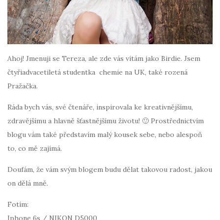
Ahoj! Jmenuji se Tereza, ale zde vás vítám jako Birdie. Jsem
čtyřiadvacetiletá studentka chemie na UK, také rozená
Pražačka.
Ráda bych vás, své čtenáře, inspirovala ke kreativnějšímu,
zdravějšímu a hlavně šťastnějšímu životu! 🙂 Prostřednictvím
blogu vám také představím malý kousek sebe, nebo alespoň
to, co mě zajímá.
Doufám, že vám svým blogem budu dělat takovou radost, jakou
on dělá mně.
Fotím:
Iphone 6s / NIKON D5000