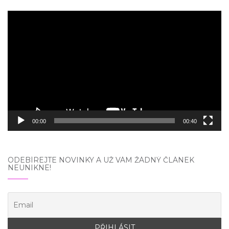
Video
přehrávač
00:00
00:40
ODEBÍREJTE NOVINKY A UŽ VÁM ŽÁDNÝ ČLÁNEK
NEUNIKNE!