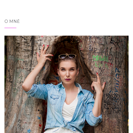
O MNĚ