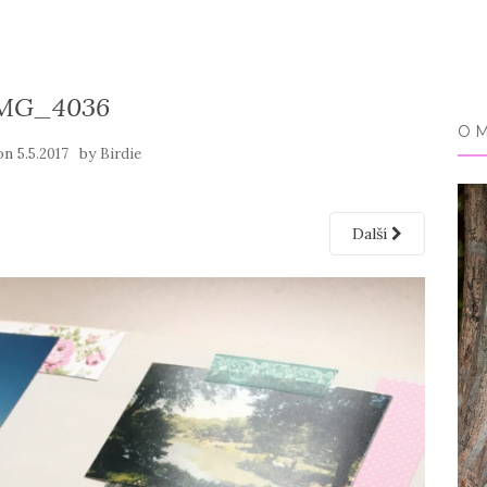
MG_4036
O 
 on
by
5.5.2017
Birdie
Další