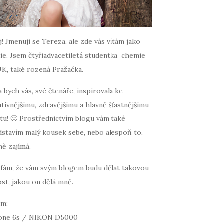
! Jmenuji se Tereza, ale zde vás vítám jako
ie. Jsem čtyřiadvacetiletá studentka chemie
UK, také rozená Pražačka.
 bych vás, své čtenáře, inspirovala ke
tivnějšímu, zdravějšímu a hlavně šťastnějšímu
tu! 🙂 Prostřednictvím blogu vám také
dstavím malý kousek sebe, nebo alespoň to,
mě zajímá.
fám, že vám svým blogem budu dělat takovou
st, jakou on dělá mně.
ím:
one 6s / NIKON D5000