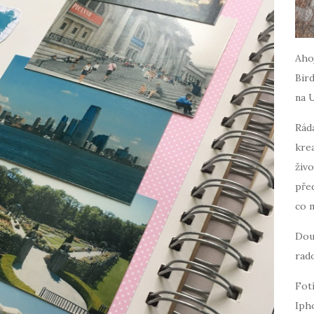
Ahoj
Bird
na 
Ráda
krea
živo
pře
co 
Dou
rado
Fot
Iph