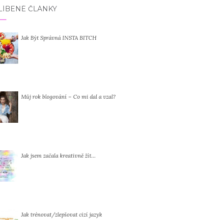
LÍBENÉ ČLÁNKY
Jak Být Správná INSTA BITCH
Můj rok blogování – Co mi dal a vzal?
Jak jsem začala kreativně žít…
Jak trénovat/zlepšovat cizí jazyk