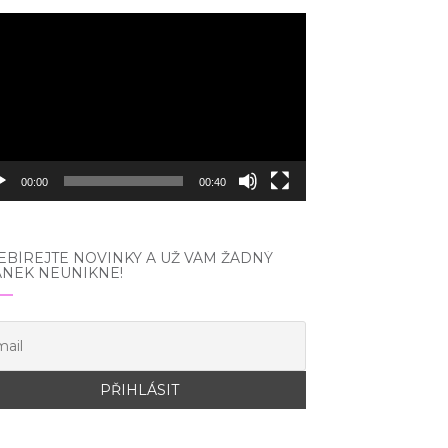
eo
hrávač
00:00
00:40
BÍREJTE NOVINKY A UŽ VÁM ŽÁDNÝ
ÁNEK NEUNIKNE!