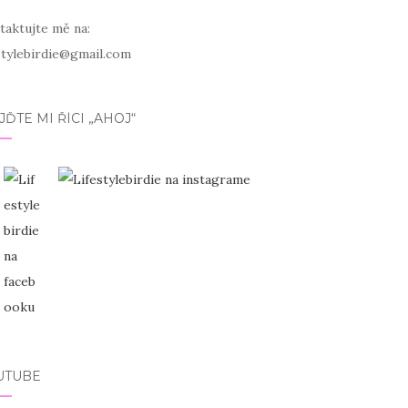
taktujte mě na:
estylebirdie@gmail.com
JĎTE MI ŘÍCI „AHOJ“
UTUBE