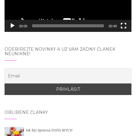
00:00
00:40
ODEBÍREJTE NOVINKY A UŽ VÁM ŽÁDNÝ ČLÁNEK
NEUNIKNE!
OBLÍBENÉ ČLÁNKY
Jak Být Správná INSTA BITCH