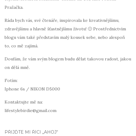
Pražačka.
Ráda bych vás, své čtenáře, inspirovala ke kreativnějšímu,
zdravějšímu a hlavně šťastnějšímu životu! 🙂 Prostřednictvím
blogu vám také představím malý kousek sebe, nebo alespoň
to, co mě zajímá.
Doufám, že vám svým blogem budu dělat takovou radost, jakou
on dělá mně.
Fotím:
Iphone 6s / NIKON D5000
Kontaktujte mě na:
lifestylebirdie@gmail.com
PŘIJĎTE MI ŘÍCI „AHOJ“