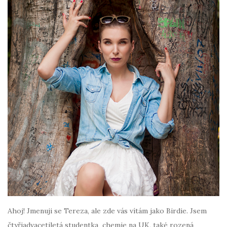
Ahoj! Jmenuji se Tereza, ale zde vás vítám jako Birdie. Jsem
čtyřiadvacetiletá studentka chemie na UK, také rozená