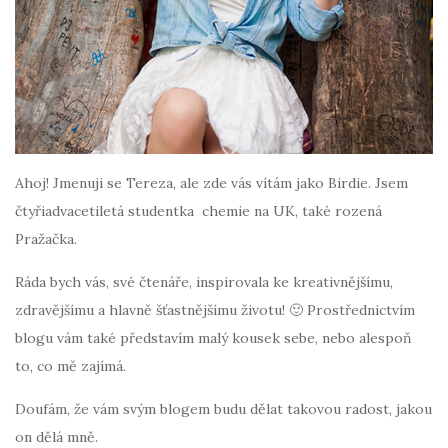
Ahoj! Jmenuji se Tereza, ale zde vás vítám jako Birdie. Jsem
čtyřiadvacetiletá studentka chemie na UK, také rozená
Pražačka.
Ráda bych vás, své čtenáře, inspirovala ke kreativnějšímu,
zdravějšímu a hlavně šťastnějšímu životu! 🙂 Prostřednictvím
blogu vám také představím malý kousek sebe, nebo alespoň
to, co mě zajímá.
Doufám, že vám svým blogem budu dělat takovou radost, jakou
on dělá mně.