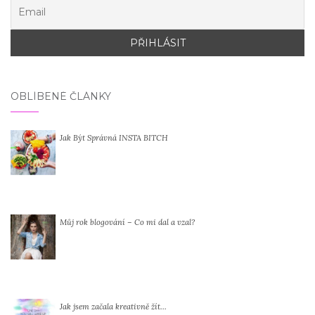
OBLÍBENÉ ČLÁNKY
Jak Být Správná INSTA BITCH
Můj rok blogování – Co mi dal a vzal?
Jak jsem začala kreativně žít…