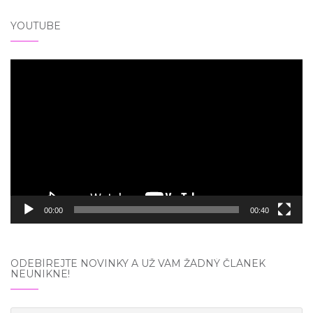
YOUTUBE
Video
přehrávač
00:00
00:40
ODEBÍREJTE NOVINKY A UŽ VÁM ŽÁDNÝ ČLÁNEK
NEUNIKNE!