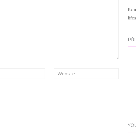
Kon
lif
PŘI
YO