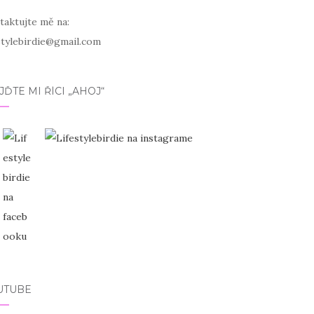
taktujte mě na:
estylebirdie@gmail.com
JĎTE MI ŘÍCI „AHOJ“
UTUBE