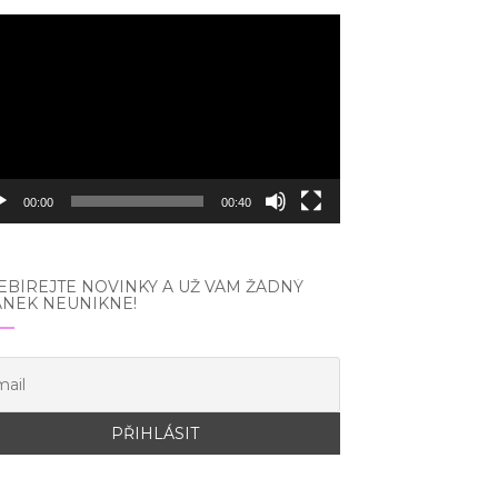
eo
hrávač
00:00
00:40
BÍREJTE NOVINKY A UŽ VÁM ŽÁDNÝ
ÁNEK NEUNIKNE!