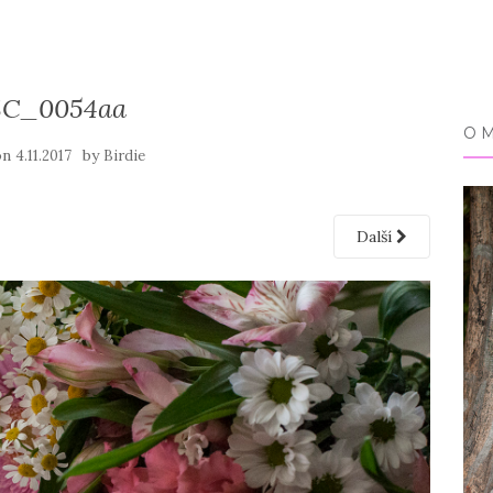
C_0054aa
O 
on
by
4.11.2017
Birdie
Další