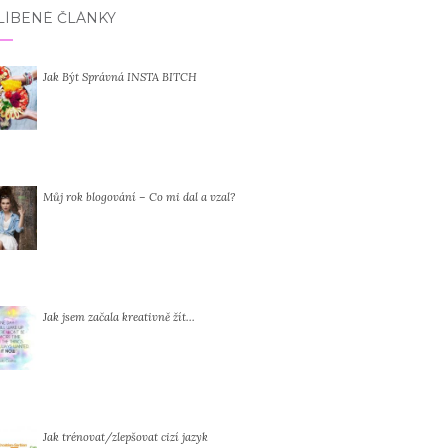
LÍBENÉ ČLÁNKY
Jak Být Správná INSTA BITCH
Můj rok blogování – Co mi dal a vzal?
Jak jsem začala kreativně žít…
Jak trénovat/zlepšovat cizí jazyk