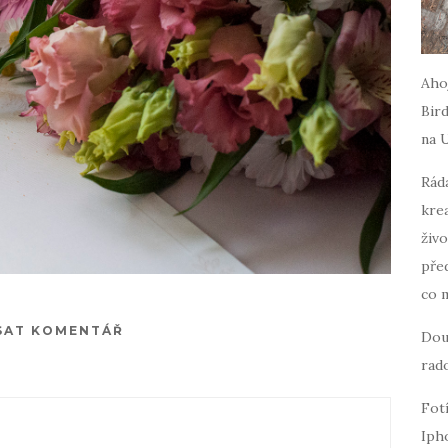
Ahoj
Bird
na 
Ráda
krea
živo
pře
co 
SAT KOMENTÁŘ
Dou
rado
Fot
Iph