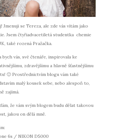
! Jmenuji se Tereza, ale zde vás vítám jako
ie. Jsem čtyřiadvacetiletá studentka chemie
UK, také rozená Pražačka.
 bych vás, své čtenáře, inspirovala ke
tivnějšímu, zdravějšímu a hlavně šťastnějšímu
tu! 🙂 Prostřednictvím blogu vám také
dstavím malý kousek sebe, nebo alespoň to,
mě zajímá.
fám, že vám svým blogem budu dělat takovou
st, jakou on dělá mně.
ím:
one 6s / NIKON D5000