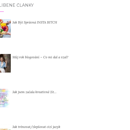
LÍBENÉ ČLÁNKY
Jak Být Správná INSTA BITCH
Můj rok blogování – Co mi dal a vzal?
Jak jsem začala kreativně žít…
Jak trénovat/zlepšovat cizí jazyk