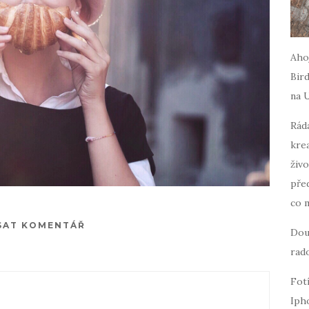
Ahoj
Bird
na 
Ráda
krea
živo
pře
co 
SAT KOMENTÁŘ
Dou
rado
Fot
Iph