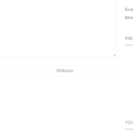
Kon
lif
PŘI
YO