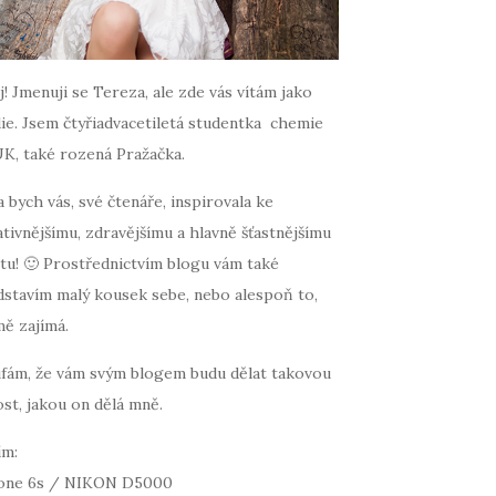
! Jmenuji se Tereza, ale zde vás vítám jako
ie. Jsem čtyřiadvacetiletá studentka chemie
UK, také rozená Pražačka.
 bych vás, své čtenáře, inspirovala ke
tivnějšímu, zdravějšímu a hlavně šťastnějšímu
tu! 🙂 Prostřednictvím blogu vám také
dstavím malý kousek sebe, nebo alespoň to,
mě zajímá.
fám, že vám svým blogem budu dělat takovou
st, jakou on dělá mně.
ím:
one 6s / NIKON D5000