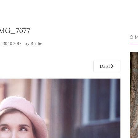
IMG_7677
O 
on
by
30.10.2018
Birdie
Další