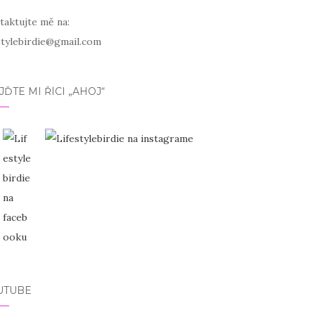
taktujte mě na:
estylebirdie@gmail.com
JĎTE MI ŘÍCI „AHOJ“
UTUBE