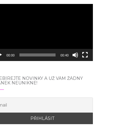
eo
hrávač
00:00
00:40
BÍREJTE NOVINKY A UŽ VÁM ŽÁDNÝ
ÁNEK NEUNIKNE!